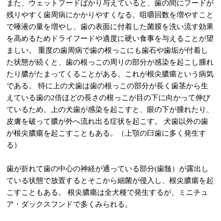
また、ウェットフードばかり与えていると、歯の間にフードが
残りやすく歯周病にかかりやすくなる。咀嚼回数を増やすこと
で唾液の量を増やし、歯の表面に付着した菌膜を洗い流す効果
を高めるためドライフードや適度に硬い食事を与えることが望
ましい。 重度の歯周病で歯の根っこにも歯石や歯垢が付着し
た状態が続くと、歯の根っこの周りの部分が感染を起こし腫れ
たり膿がたまってくることがある。これが根尖膿瘍という病気
である。 特に上の犬歯は歯の根っこの部分が長く歯茎から生
えている歯の2倍ほどの長さの根っこが目の下に向かって伸び
ているため、上の犬歯が感染を起こすと、眼の下が腫れたり、
皮膚を破って膿が外へ流れ出る症状を起こす。 犬歯以外の歯
が根尖膿瘍を起こすこともある。（上顎の臼歯に多く発生す
る）
歯が折れて歯の中心の神経が通っている部分(歯髄）が露出し
ている状態で放置するとそこから細菌が侵入し、根尖膿瘍を起
こすこともある。 根尖膿瘍は全犬種で発生するが、ミニチュ
ア・ダックスフンドで多くみられる。