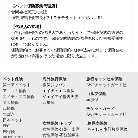
【ペット保険募集代理店】
合同会社東京六大陸
神奈川県鎌倉市長谷2-1-7 サテライトユイガハマ R2
【代理店の立場】
当社は保険会社の代理店であり当サイト上で保険契約の締結の
媒介を行うものです。保険契約締結の代理権および告知受領権
は有しておりません。
保険契約は、お客さまの保険契約のお申込みに対して保険会社
が引受けの承諾を行った場合に限り成立します。
ペット保険
海外旅行保険
旅行キャンセル保険
第一アイペット
損保ジャパン
AWPチケットガード社
アニコム損保
エイチ・エス損保
ゴルフ保険
エイチ・エス損保
ジェイアイ傷害火災
au損保
楽天損保
au損保
au損保
チケットガード
つばき
AWPチケットガード社
日本ペット
女性保険-トップ
糖尿病保険
FPC
女性保険-妊娠・出産
あんしん少額短期保険
PS保険
女性保険-不妊治療中
SBIプリズム