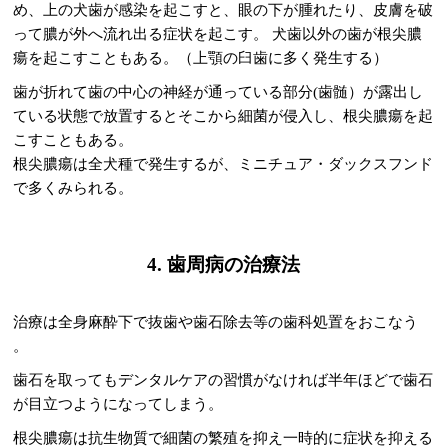
め、上の犬歯が感染を起こすと、眼の下が腫れたり、皮膚を破
って膿が外へ流れ出る症状を起こす。 犬歯以外の歯が根尖膿
瘍を起こすこともある。（上顎の臼歯に多く発生する）
歯が折れて歯の中心の神経が通っている部分(歯髄）が露出し
ている状態で放置するとそこから細菌が侵入し、根尖膿瘍を起
こすこともある。
根尖膿瘍は全犬種で発生するが、ミニチュア・ダックスフンド
で多くみられる。
4. 歯周病の治療法
治療は全身麻酔下で抜歯や歯石除去等の歯科処置をおこなう
。
歯石を取ってもデンタルケアの習慣がなければ半年ほどで歯石
が目立つようになってしまう。
根尖膿瘍は抗生物質で細菌の繁殖を抑え一時的に症状を抑える