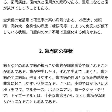
る。歯周病は、歯肉炎と歯周炎の総称である。重症になると歯
が抜けてしまうこともある。
全犬種の老齢期で罹患率の高い病気である。 小型犬、短頭
種、高齢犬、全身性の疾患（糖尿病等）によって免疫力が低下
している状態、口腔内のケア不足で重症化する傾向がある。
2. 歯周病の症状
歯石などの原因で歯の根っこや歯肉が細菌感染で冒されること
が原因である。歯が密生したり、ずれて生えてしまうと、歯と
歯の間に歯垢が溜まりやすく、歯周病の原因となる細菌感染を
非常に起こしやすい状態になる。さらに、小型で口が小さい犬
種（チワワ、マルチーズ、ポメラニアン、ヨークシャ・テリ
ア、トイプードル）は、十分な歯磨きがしづらく 歯垢が溜ま
りがちになることも原因である。