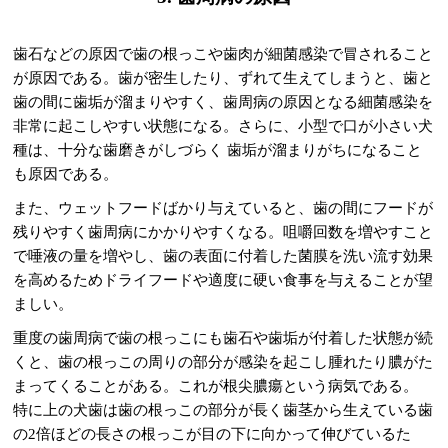
歯石などの原因で歯の根っこや歯肉が細菌感染で冒されること
が原因である。歯が密生したり、ずれて生えてしまうと、歯と
歯の間に歯垢が溜まりやすく、歯周病の原因となる細菌感染を
非常に起こしやすい状態になる。さらに、小型で口が小さい犬
種は、十分な歯磨きがしづらく 歯垢が溜まりがちになること
も原因である。
また、ウェットフードばかり与えていると、歯の間にフードが
残りやすく歯周病にかかりやすくなる。咀嚼回数を増やすこと
で唾液の量を増やし、歯の表面に付着した菌膜を洗い流す効果
を高めるためドライフードや適度に硬い食事を与えることが望
ましい。
重度の歯周病で歯の根っこにも歯石や歯垢が付着した状態が続
くと、歯の根っこの周りの部分が感染を起こし腫れたり膿がた
まってくることがある。これが根尖膿瘍という病気である。
特に上の犬歯は歯の根っこの部分が長く歯茎から生えている歯
の2倍ほどの長さの根っこが目の下に向かって伸びているた