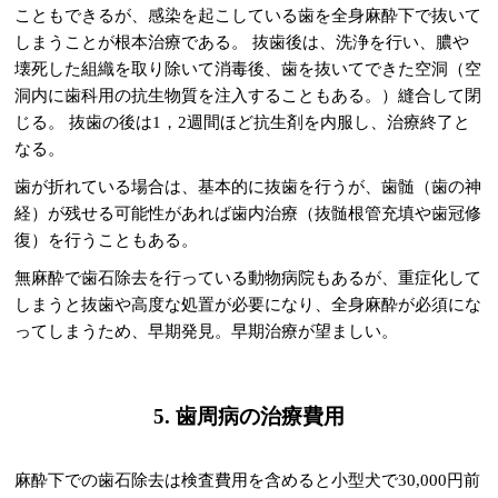
こともできるが、感染を起こしている歯を全身麻酔下で抜いて
しまうことが根本治療である。 抜歯後は、洗浄を行い、膿や
壊死した組織を取り除いて消毒後、歯を抜いてできた空洞（空
洞内に歯科用の抗生物質を注入することもある。）縫合して閉
じる。 抜歯の後は1，2週間ほど抗生剤を内服し、治療終了と
なる。
歯が折れている場合は、基本的に抜歯を行うが、歯髄（歯の神
経）が残せる可能性があれば歯内治療（抜髄根管充填や歯冠修
復）を行うこともある。
無麻酔で歯石除去を行っている動物病院もあるが、重症化して
しまうと抜歯や高度な処置が必要になり、全身麻酔が必須にな
ってしまうため、早期発見。早期治療が望ましい。
5. 歯周病の治療費用
麻酔下での歯石除去は検査費用を含めると小型犬で30,000円前