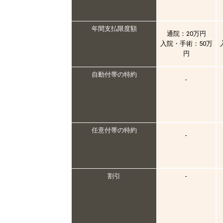
年間支払限度額
通院：20万円
入院・手術：50万
円
自動付帯の特約
-
任意付帯の特約
-
割引
-