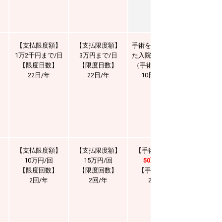
】
【支払限度額】
【支払限度額】
手術を含む連続し
【入院
1万2千円まで/日
3万円まで/日
た入院に限り補償
1万円ま
【限度日数】
【限度日数】
（手術1回につき
【入院
22日/年
22日/年
10日まで）
20日
】
【支払限度額】
【支払限度額】
【手術限度額】
【手術限
10万円/回
15万円/回
50万円/回
10万円
【限度回数】
【限度回数】
【手術回数】
【手術
2回/年
2回/年
2回/年
2回/