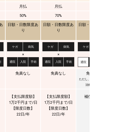
月払
月払
月払
月払
50%
70%
90%
50
あ
日額・日数限度あ
日額・日数限度あ
日額・日数限度あ
日額・日
り
り
り
り
ケガ
病気
ケガ
病気
ケガ
病気
ケガ
×
×
×
×
術
通院
入院
手術
通院
入院
手術
通院
入院
通院
入院
手術
免責なし
免責なし
免責なし
免責
ただし、最低支払対象
治療費3万円
】
【支払限度額】
【支払限度額】
補償対象外
【通院
1万2千円まで/日
1万2千円まで/日
1万円ま
【限度日数】
【限度日数】
【通院
22日/年
22日/年
20日