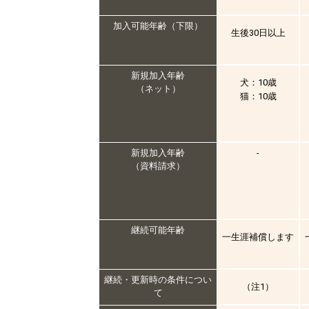
加入可能年齢（下限）
生後30日以上
新規加入年齢
犬：10歳
（ネット）
猫：10歳
新規加入年齢
-
（資料請求）
継続可能年齢
一生涯補償します
継続・更新時の条件につい
（注1）
て