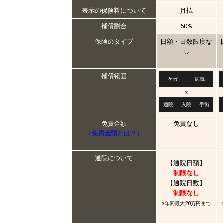
表示の保険料について
月払
補償割合
50%
保険のタイプ
日額・日数限度な
し
補償範囲
ケガ
病気
×
通院
入院
手術
免責金額
免責なし
（免責金額とは？）
通院について
【通院日額】
制限なし
【通院日数】
制限なし
※年間最大20万円まで