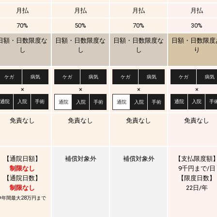
月払
月払
月払
月払
70%
50%
70%
30%
日額・日数限度な
日額・日数限度な
日額・日数限度な
日額・日数限度
し
し
し
り
ケガ
病気
ケガ
病気
ケガ
病気
ケガ
病気
×
×
×
×
通院
入院
手術
通院
入院
手
通院
入院
手術
通院
入院
手術
免責なし
免責なし
免責なし
免責なし
【通院日額】
補償対象外
補償対象外
【支払限度額
制限なし
9千円まで/日
【通院日数】
【限度日数】
制限なし
22日/年
※年間最大28万円まで