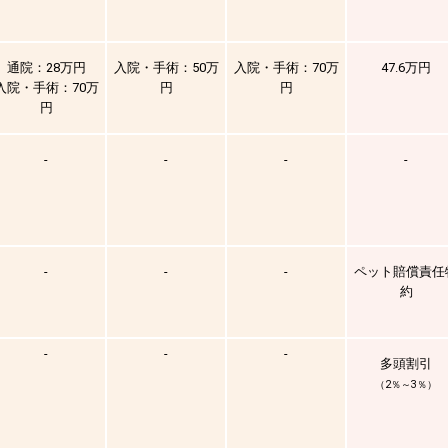
通院：28万円
入院・手術：50万
入院・手術：70万
47.6万円
入院・手術：70万
円
円
円
-
-
-
-
-
-
-
ペット賠償責任
約
-
-
-
多頭割引
（2％～3％）