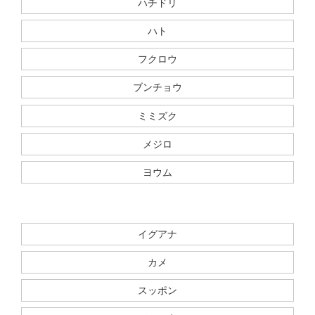
ハチドリ
ハト
フクロウ
ブンチョウ
ミミズク
メジロ
ヨウム
イグアナ
カメ
スッポン