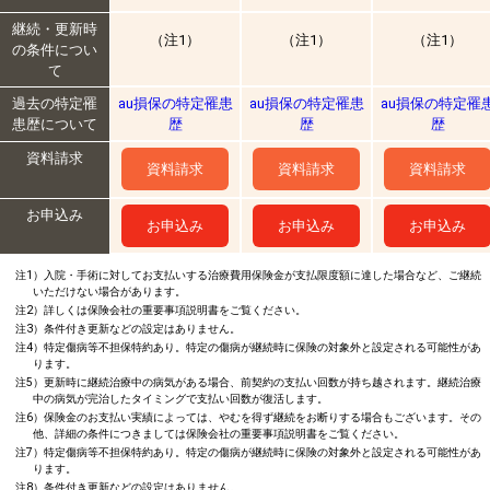
継続・更新時
（注1）
（注1）
（注1）
の条件につい
て
過去の特定罹
au損保の特定罹患
au損保の特定罹患
au損保の特定罹
患歴について
歴
歴
歴
資料請求
資料請求
資料請求
資料請求
お申込み
お申込み
お申込み
お申込み
注1）入院・手術に対してお支払いする治療費用保険金が支払限度額に達した場合など、ご継続
いただけない場合があります。
注2）詳しくは保険会社の重要事項説明書をご覧ください。
注3）条件付き更新などの設定はありません。
注4）特定傷病等不担保特約あり。特定の傷病が継続時に保険の対象外と設定される可能性があ
ります。
注5）更新時に継続治療中の病気がある場合、前契約の支払い回数が持ち越されます。継続治療
中の病気が完治したタイミングで支払い回数が復活します。
注6）保険金のお支払い実績によっては、やむを得ず継続をお断りする場合もございます。その
他、詳細の条件につきましては保険会社の重要事項説明書をご覧ください。
注7）特定傷病等不担保特約あり。特定の傷病が継続時に保険の対象外と設定される可能性があ
ります。
注8）条件付き更新などの設定はありません。