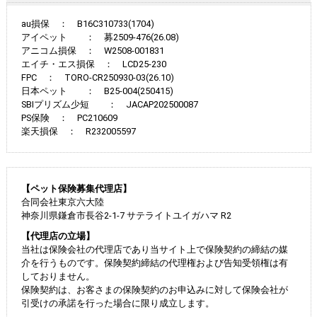
au損保 ： B16C310733(1704)
アイペット ： 募2509-476(26.08)
アニコム損保 ： W2508-001831
エイチ・エス損保 ： LCD25-230
FPC ： TORO-CR250930-03(26.10)
日本ペット ： B25-004(250415)
SBIプリズム少短 ： JACAP202500087
PS保険 ： PC210609
楽天損保 ： R232005597
【ペット保険募集代理店】
合同会社東京六大陸
神奈川県鎌倉市長谷2-1-7 サテライトユイガハマ R2
【代理店の立場】
当社は保険会社の代理店であり当サイト上で保険契約の締結の媒
介を行うものです。保険契約締結の代理権および告知受領権は有
しておりません。
保険契約は、お客さまの保険契約のお申込みに対して保険会社が
引受けの承諾を行った場合に限り成立します。