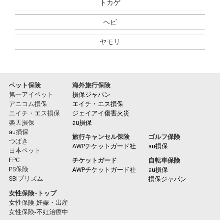
トカゲ
ヘビ
ヤモリ
ペット保険
海外旅行保険
第一アイペット
損保ジャパン
アニコム損保
エイチ・エス損保
エイチ・エス損保
ジェイアイ傷害火災
楽天損保
au損保
au損保
旅行キャンセル保険
ゴルフ保険
つばき
AWPチケットガード社
au損保
日本ペット
FPC
チケットガード
自転車保険
PS保険
AWPチケットガード社
au損保
SBIプリズム
損保ジャパン
女性保険-トップ
女性保険-妊娠・出産
女性保険-不妊治療中