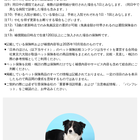
注9）同日中の通院であれば、複数の診療明細が発行された場合も1日とみなします。（同日中で
異なる病院で診療した場合も含みます。）
注10）手術と入院が連続している場合には、手術と入院それぞれを1日・1回とみなします。
注11）やむを得ず更新をお断りする場合もございます。
注12）12歳の更新時点でのみ免責設定の選択が可能（免責金額が付帯されるのは通院保険金の
み）
注13）補償開始日時点で生後120日以上にご加入された場合の保険料です。
♥記載している保険料および補償内容等は2025年10月現在のものです。
♥「日本のほけん（以下当サイト）」のペット保険比較コンテンツは当サイトを運営する合同会
社東京六大陸が取扱ペット保険各社の商品情報をまとめたものです。比較・見直し・検討の
際の参考情報としてご利用ください。
♥ペット保険を比較・検討の際は保険料だけでなく補償内容やサービス内容も含めて総合的にご
判断ください。
♥掲載しているペット保険商品のすべての情報は記載されておりません。一定の項目のみを表示
したもので商品間の優劣を意味するものではありません。
♥ご契約の際には必ず引受保険会社の「重要事項説明書」および「注意喚起情報」、「パンフレ
ット」をご確認の上、お申込みください。