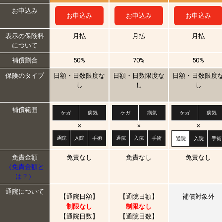
お申込み
お申込み
お申込み
お申込み
表示の保険料
月払
月払
月払
について
補償割合
50%
70%
50%
保険のタイプ
日額・日数限度な
日額・日数限度な
日額・日数限度
し
し
し
補償範囲
ケガ
病気
ケガ
病気
ケガ
病気
×
×
×
通院
入院
手術
通院
入院
手術
通院
入院
手術
免責金額
免責なし
免責なし
免責なし
（免責金額と
は？）
通院について
【通院日額】
【通院日額】
補償対象外
制限なし
制限なし
【通院日数】
【通院日数】