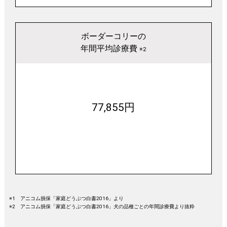
ボーダーコリーの
年間平均診療費
※2
77,855円
※1 アニコム損保「家庭どうぶつ白書2016」より
※2 アニコム損保「家庭どうぶつ白書2016」犬の品種ごとの年間診療費より抜粋