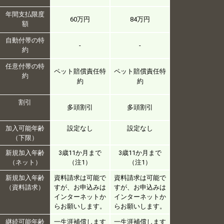
年間支払限度
60万円
84万円
額
自動付帯の特
-
-
約
任意付帯の特
ペット賠償責任特
ペット賠償責任特
約
約
約
割引
多頭割引
多頭割引
加入可能年齢
設定なし
設定なし
（下限）
新規加入年齢
3歳11か月まで
3歳11か月まで
（ネット）
（注1）
（注1）
新規加入年齢
資料請求は可能で
資料請求は可能で
（資料請求）
すが、お申込みは
すが、お申込みは
インターネットか
インターネットか
らお願いします。
らお願いします。
継続可能年齢
一生涯補償します
一生涯補償します