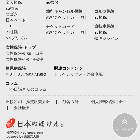
楽天損保
au損保
au損保
旅行キャンセル保険
ゴルフ保険
つばき
AWPチケットガード社
au損保
日本ペット
FPC
チケットガード
自転車保険
PS保険
AWPチケットガード社
au損保
SBIプリズム
損保ジャパン
女性保険-トップ
女性保険-妊娠・出産
女性保険-不妊治療中
糖尿病保険
関連コンテンツ
あんしん少額短期保険
トラベレックス・外貨宅配
コラム
FP小田誠さんのコラム
比較説明・推奨販売方針
｜
勧誘方針
｜
個人情報保護方針
｜
会社概要