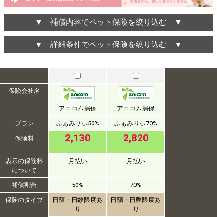
▼ 補償内容でペット保険を絞り込む ▼
▼ 詳細条件でペット保険を絞り込む ▼
保険会社名
アニコム損保
アニコム損保
プラン
ふぁみりぃ50%
ふぁみりぃ70%
2,130
2,820
保険料
表示の保険料
月払い
月払い
について
補償割合
50%
70%
保険のタイプ
日額・日数限度あ
日額・日数限度あ
り
り