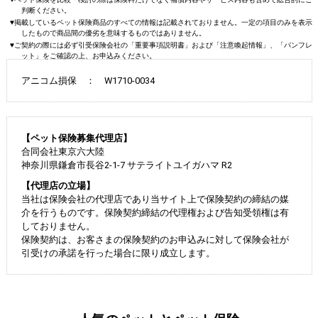
判断ください。
♥掲載しているペット保険商品のすべての情報は記載されておりません。一定の項目のみを表示
したもので商品間の優劣を意味するものではありません。
♥ご契約の際には必ず引受保険会社の「重要事項説明書」および「注意喚起情報」、「パンフレ
ット」をご確認の上、お申込みください。
アニコム損保 ： W1710-0034
【ペット保険募集代理店】
合同会社東京六大陸
神奈川県鎌倉市長谷2-1-7 サテライトユイガハマ R2
【代理店の立場】
当社は保険会社の代理店であり当サイト上で保険契約の締結の媒
介を行うものです。保険契約締結の代理権および告知受領権は有
しておりません。
保険契約は、お客さまの保険契約のお申込みに対して保険会社が
引受けの承諾を行った場合に限り成立します。