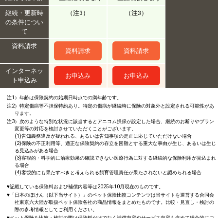
継続・更新時
（注3）
（注3）
の条件につい
て
資料請求
資料請求
資料請求
インターネッ
お申込み
お申込み
ト申込み
注1）年齢は保険契約の始期日時点での満年齢です。
注2）特定傷病等不担保特約あり。特定の傷病が継続時に保険の対象外と設定される可能性があ
ります。
注3）次のような特別な状況に該当するとアニコム損保が設定した場合、継続のお断りやプラン
変更等の対応を検討させていただくことがございます。
(1)告知義務違反が疑われる、あるいは告知事項の是正に応じていただけない場合
(2)保険の不正利用等、適正な保険契約の存立を困難とする重大な事由が生じ、あるいは生じ
る見込みがある場合
(3)客観的・科学的に治療効果の確認できない医療行為に対する継続的な保険利用が見込まれ
る場合
(4)客観的にも果たすべきと考えられる飼育管理責任が果たされないと認められる場合
♥記載している保険料および補償内容等は2025年10月現在のものです。
♥「日本のほけん（以下当サイト）」のペット保険比較コンテンツは当サイトを運営する合同会
社東京六大陸が取扱ペット保険各社の商品情報をまとめたものです。比較・見直し・検討の
際の参考情報としてご利用ください。
♥ペット保険を比較・検討の際は保険料だけでなく補償内容やサービス内容も含めて総合的にご