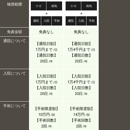
補償範囲
ケガ
病気
ケガ
病気
×
×
通院
入院
手術
通院
入院
手術
免責金額
免責なし
免責なし
通院について
【通院日額】
【通院日額】
1万円まで
1万4千円まで
/日
/日
【通院日数】
【通院日数】
20日
20日
/年
/年
入院について
【入院日額】
【入院日額】
1万円まで
1万4千円まで
/日
/日
【入院日数】
【入院日数】
20日
20日
/年
/年
手術について
【手術限度額】
【手術限度額】
10万円
14万円
/回
/回
【手術回数】
【手術回数】
2回
2回
/年
/年