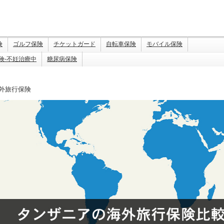
険
ゴルフ保険
チケットガード
自転車保険
モバイル保険
険-不妊治療中
糖尿病保険
外旅行保険