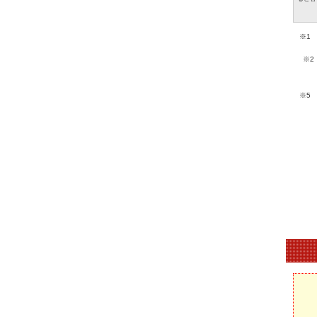
※1
※
※5