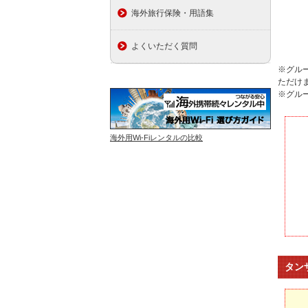
海外旅行保険・用語集
よくいただく質問
※グル
ただけ
※グル
海外用Wi-Fiレンタルの比較
タン