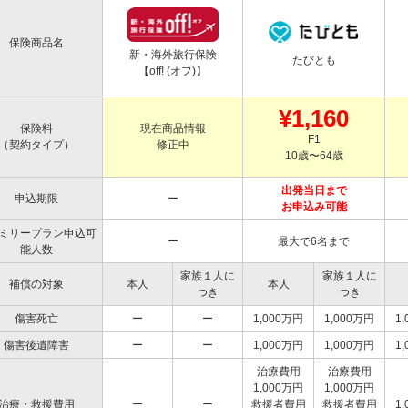
保険商品名
新・海外旅行保険
たびとも
【off! (オフ)】
¥1,160
保険料
現在商品情報
F1
（契約タイプ）
修正中
10歳〜64歳
出発当日まで
申込期限
ー
お申込み可能
ミリープラン申込可
ー
最大で6名まで
能人数
家族１人に
家族１人に
補償の対象
本人
本人
つき
つき
傷害死亡
ー
ー
1,000万円
1,000万円
1
傷害後遺障害
ー
ー
1,000万円
1,000万円
1
治療費用
治療費用
1,000万円
1,000万円
治療・救援費用
ー
ー
救援者費用
救援者費用
1