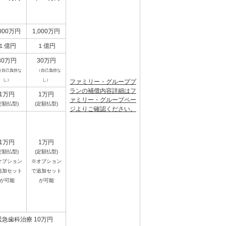
,000万円
1,000万円
１億円
１億円
30万円
30万円
（自己負担な
（自己負担な
し）
し）
ファミリー・グループプ
ランの補償内容詳細はフ
1万円
1万円
ァミリー・グループペー
定額払型)
(定額払型)
ジよりご確認ください。
1万円
1万円
定額払型)
(定額払型)
オプション
※オプション
追加セット
で追加セット
が可能
が可能
緊急歯科治療 10万円