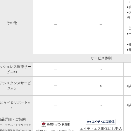
●
●
円
その他
＿
＿
【
●
●
●
サービス体制
ッシュレス医療サー
ー
○
ビス
※1
アシスタンスサービ
ー
○
名
ス
※２
とらべるサポート
※
名
ー
○
３
商品詳細・ご契約
ー、テキストをクリックす
エイチ・エス損保にお申込
社のお申込みサイトへジャ