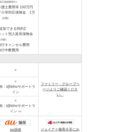
(自己負担額50％)
弁護士費用等 100万円
テロ等対応保険金 1万
(日額)
追加できる特約】
ペット預入延長保険金
（日額）
旅行キャンセル費用
旅行中断費用
○
○
ファミリー・グループペ
称：t@bihoサポートラ
ージよりご確認くださ
イン
い。
○
称：t@bihoサポートラ
イン
※5
ジェイアイ傷害火災にお
au損保