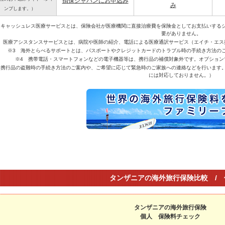
損保ジャパンにお申込み
み
ンプします。）
 キャッシュレス医療サービスとは、保険会社が医療機関に直接治療費を保険金としてお支払いする
要がありません。
2 医療アシスタンスサービスとは、病院や医師の紹介、電話による医療通訳サービス（エイチ・エス
※3 海外とらべるサポートとは、パスポートやクレジットカードのトラブル時の手続き方法の
※4 携帯電話・スマートフォンなどの電子機器等は、携行品の補償対象外です。オプション
 携行品の盗難時の手続き方法のご案内や、ご希望に応じて緊急時のご家族への連絡などを行います
には対応しておりません。）
タンザニアの海外旅行保険比較 / 
タンザニアの海外旅行保険
個人 保険料チェック