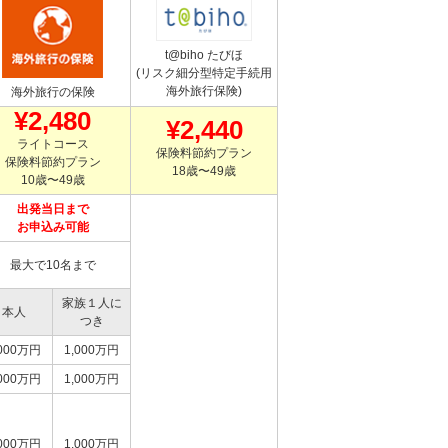
t@biho たびほ
(リスク細分型特定手続用
海外旅行保険)
海外旅行の保険
¥2,480
¥2,440
ライトコース
保険料節約プラン
保険料節約プラン
18歳〜49歳
10歳〜49歳
出発当日まで
お申込み可能
最大で10名まで
家族１人に
本人
つき
,000万円
1,000万円
,000万円
1,000万円
,000万円
1,000万円