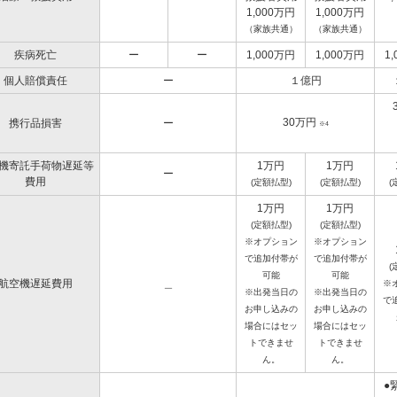
1,000万円
1,000万円
（家族共通）
（家族共通）
疾病死亡
ー
ー
1,000万円
1,000万円
1
個人賠償責任
ー
１億円
30万円
携行品損害
ー
※4
機寄託手荷物遅延等
1万円
1万円
ー
費用
(定額払型)
(定額払型)
(
1万円
1万円
(定額払型)
(定額払型)
※オプション
※オプション
で追加付帯が
で追加付帯が
(
可能
可能
航空機遅延費用
＿
※
※出発当日の
※出発当日の
で
お申し込みの
お申し込みの
場合にはセッ
場合にはセッ
トできませ
トできませ
ん。
ん。
●