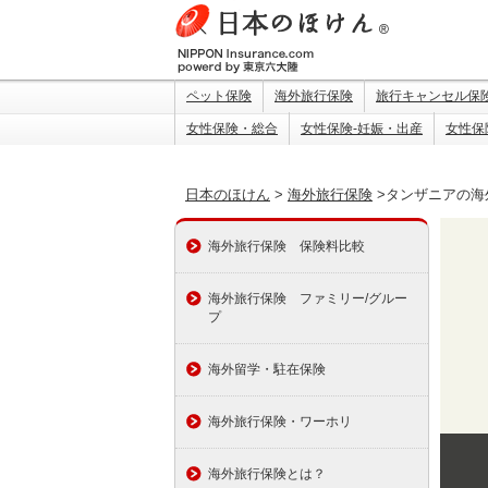
ペット保険
海外旅行保険
旅行キャンセル保
女性保険・総合
女性保険-妊娠・出産
女性保
日本のほけん
>
海外旅行保険
>タンザニアの海
海外旅行保険 保険料比較
海外旅行保険 ファミリー/グルー
プ
海外留学・駐在保険
海外旅行保険・ワーホリ
海外旅行保険とは？