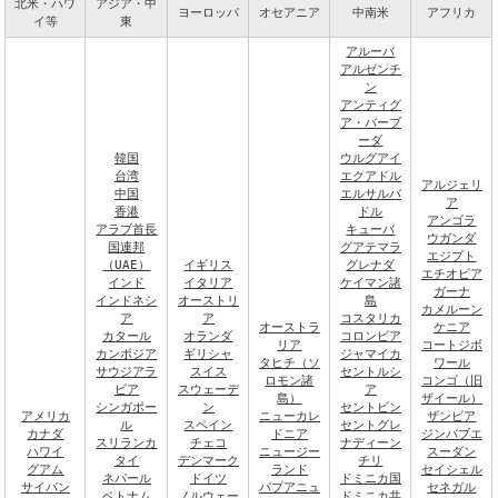
北米・ハワ
アジア・中
ヨーロッパ
オセアニア
中南米
アフリカ
イ等
東
アルーバ
アルゼンチ
ン
アンティグ
ア・バーブ
ーダ
韓国
ウルグアイ
台湾
エクアドル
アルジェリ
中国
エルサルバ
ア
香港
ドル
アンゴラ
アラブ首長
キューバ
ウガンダ
国連邦
グアテマラ
エジプト
（UAE）
イギリス
グレナダ
エチオピア
インド
イタリア
ケイマン諸
ガーナ
インドネシ
オーストリ
島
カメルーン
ア
ア
コスタリカ
オーストラ
ケニア
カタール
オランダ
コロンビア
リア
コートジボ
カンボジア
ギリシャ
ジャマイカ
タヒチ（ソ
ワール
サウジアラ
スイス
セントルシ
ロモン諸
コンゴ（旧
ビア
スウェーデ
ア
島）
ザイール）
シンガポー
ン
セントビン
アメリカ
ニューカレ
ザンビア
ル
スペイン
セントグレ
カナダ
ドニア
ジンバブエ
スリランカ
チェコ
ナディーン
ハワイ
ニュージー
スーダン
タイ
デンマーク
チリ
グアム
ランド
セイシェル
ネパール
ドイツ
ドミニカ国
サイパン
パプアニュ
セネガル
ベトナム
ノルウェー
ドミニカ共