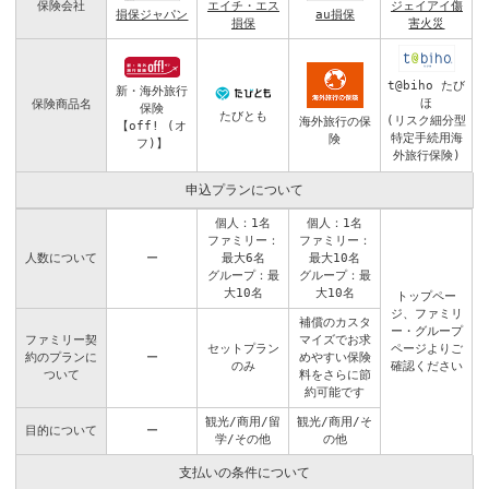
保険会社
エイチ・エス
ジェイアイ傷
損保ジャパン
au損保
損保
害火災
t@biho たび
新・海外旅行
ほ
保険商品名
保険
たびとも
(リスク細分型
海外旅行の保
【off! (オ
特定手続用海
険
フ)】
外旅行保険)
申込プランについて
個人：1名
個人：1名
ファミリー：
ファミリー：
人数について
ー
最大6名
最大10名
グループ：最
グループ：最
大10名
大10名
トップペー
ジ
、
ファミリ
補償のカスタ
ー・グループ
ファミリー契
マイズでお求
セットプラン
ページ
よりご
約のプランに
ー
めやすい保険
のみ
確認ください
ついて
料をさらに節
約可能です
観光/商用/留
観光/商用/そ
目的について
ー
学/その他
の他
支払いの条件について