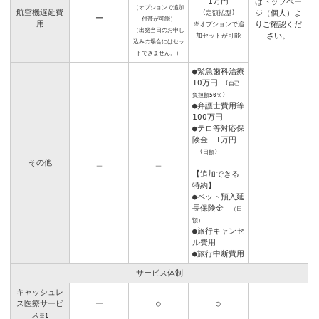
1万円
はトップペー
（オプションで追加
航空機遅延費
ジ（個人）よ
(定額払型)
ー
付帯が可能）
用
りご確認くだ
※オプションで追
（出発当日のお申し
さい。
加セットが可能
込みの場合にはセッ
トできません。）
●緊急歯科治療
10万円
(自己
負担額50％)
●弁護士費用等
100万円
●テロ等対応保
険金 1万円
(日額)
その他
＿
＿
【追加できる
特約】
●ペット預入延
長保険金
（日
額）
●旅行キャンセ
ル費用
●旅行中断費用
サービス体制
キャッシュレ
ス医療サービ
ー
○
○
ス
※1