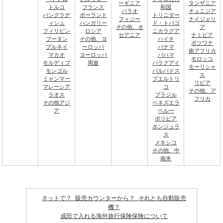
ーギニア
タンザニア
トルコ
フランス
和国
パラオ
チュニジア
バングラデ
ポーランド
トリニダー
フィジー
ナイジェリ
ィシュ
ハンガリー
ド・トバゴ
その他、オ
ア
フィリピン
ロシア
ニカラグア
セアニア
ナミビア
ブータン
その他、ヨ
ハイチ
ボツワナ
ブルネイ
ーロッパ
パナマ
南アフリカ
マカオ
ヨーロッパ
バハマ
モロッコ
モルディブ
周遊
パラグアイ
モーリシャ
モンゴル
バルバドス
ス
ミャンマー
プエルトリ
リビア
マレーシア
コ
その他、ア
ラオス
ブラジル
フリカ
その他アジ
ベネズエラ
ア
ペルー
ボリビア
ホンジュラ
ス
メキシコ
その他、中
南米
ネットで？ 販売カウンターから？ それとも自動販売
機？
成田で入れる海外旅行保険保険について