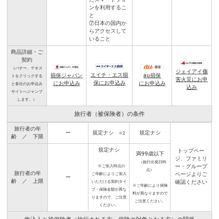
ンを利用するこ
と
⑦日本の国内か
らアクセスして
いること
商品詳細・ご
契約
（バナー、テキス
ジェイアイ傷
エイチ・エス損
損保ジャパン
au損保
トをクリックする
害火災にお申
保にお申込み
にお申込み
にお申込み
と各社のお申込み
込み
サイトへジャンプ
します。）
旅行者（被保険者）の条件
旅行者の年
ー
規定ナシ
規定ナシ
※2
齢 ／ 下限
規定ナシ
トップペー
満99歳以下
ジ
、
ファミリ
（旅行出発日時
※ご加入時点の
ー・グループ
点）
旅行者の年
ご年齢によりご加入
ページ
よりご
ー
齢 ／ 上限
いただける契約タイ
確認ください
※ご年齢により保険
プ・保険金額が異な
料が異なりますので
りますので、ご注意
ご注意ください。
ください。