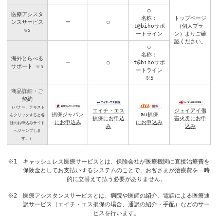
○
医療アシスタ
名称：
トップページ
ンスサービス
ー
○
t@bihoサポ
（個人プラ
※２
ートライン
ン）よりご確
認ください。
○
名称：
海外とらべる
ー
○
t@bihoサポ
サポート
※３
ートライン
※5
商品詳細・ご
契約
（バナー、テキスト
エイチ・エス
ジェイアイ傷
損保ジャパン
au損保
をクリックすると各
損保にお申込
害火災にお申
にお申込み
にお申込み
社のお申込みサイト
み
込み
へジャンプしま
す。）
※1 キャッシュレス医療サービスとは、保険会社が医療機関に直接治療費を
保険金としてお支払いするシステムのことで、お客さまが治療費を一時
的に立替えて払う必要がありません。
※2 医療アシスタンスサービスとは、病院や医師の紹介、電話による医療通
訳サービス（エイチ・エス損保の場合、通訳の紹介・手配）などのサー
ビスを行います。