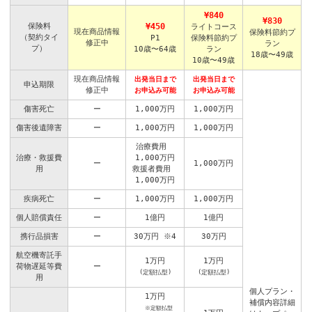
¥840
¥830
保険料
¥450
ライトコース
現在商品情報
保険料節約プ
（契約タイ
P1
保険料節約プ
修正中
ラン
プ）
10歳〜64歳
ラン
18歳〜49歳
10歳〜49歳
現在商品情報
出発当日まで
出発当日まで
申込期限
修正中
お申込み可能
お申込み可能
傷害死亡
ー
1,000万円
1,000万円
傷害後遺障害
ー
1,000万円
1,000万円
治療費用
治療・救援費
1,000万円
ー
1,000万円
用
救援者費用
1,000万円
疾病死亡
ー
1,000万円
1,000万円
個人賠償責任
ー
1億円
1億円
携行品損害
ー
30万円
※4
30万円
航空機寄託手
1万円
1万円
荷物遅延等費
ー
(定額払型)
(定額払型)
用
個人プラン・
1万円
補償内容詳細
※定額払型