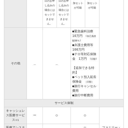
日のお申
日のお申
加セット
加セット
し込みの
し込みの
が可能
が可能
場合には
場合には
セットで
セットで
きませ
きませ
ん。
ん。
●緊急歯科治療
10万円
(自己負担
額50％)
●弁護士費用等
100万円
●テロ等対応保険
金 1万円
(日額)
その他
＿
＿
【追加できる特
約】
●ペット預入延長
保険金
（日額）
●旅行キャンセル
費用
●旅行中断費用
サービス体制
キャッシュレ
ス医療サービ
ー
○
○
ス
※1
医療アシスタ
○
ファミリー・