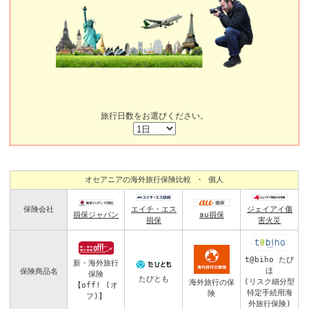
旅行日数をお選びください。
オセアニアの海外旅行保険比較 ・ 個人
保険会社
エイチ・エス
ジェイアイ傷
損保ジャパン
au損保
損保
害火災
t@biho たび
新・海外旅行
ほ
保険商品名
保険
たびとも
(リスク細分型
海外旅行の保
【off! (オ
特定手続用海
険
フ)】
外旅行保険)