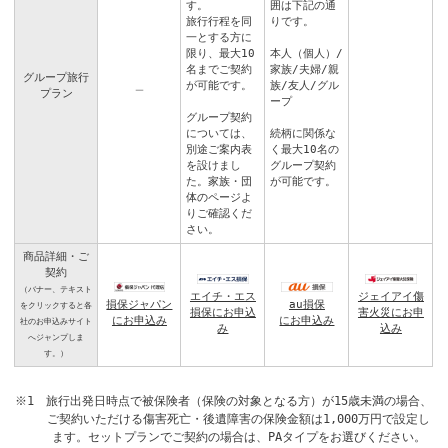
す。
囲は下記の通
旅行行程を同
りです。
一とする方に
限り、最大10
本人（個人）/
名までご契約
家族/夫婦/親
グループ旅行
＿
が可能です。
族/友人/グル
プラン
ープ
グループ契約
については、
続柄に関係な
別途ご案内表
く最大10名の
を設けまし
グループ契約
た。
家族・団
が可能です。
体のページ
よ
りご確認くだ
さい。
商品詳細・ご
契約
（バナー、テキスト
エイチ・エス
ジェイアイ傷
損保ジャパン
au損保
をクリックすると各
損保にお申込
害火災にお申
にお申込み
にお申込み
社のお申込みサイト
み
込み
へジャンプしま
す。）
※1 旅行出発日時点で被保険者（保険の対象となる方）が15歳未満の場合、
ご契約いただける傷害死亡・後遺障害の保険金額は1,000万円で設定し
ます。セットプランでご契約の場合は、PAタイプをお選びください。