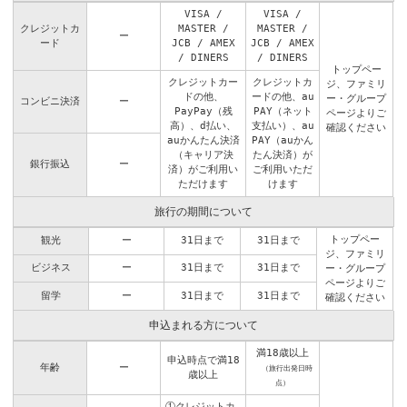
VISA /
VISA /
クレジットカ
MASTER /
MASTER /
ー
ード
JCB / AMEX
JCB / AMEX
/ DINERS
/ DINERS
トップペー
クレジットカー
クレジットカ
ジ
、
ファミリ
ドの他、
ードの他、au
ー・グループ
コンビニ決済
ー
PayPay（残
PAY（ネット
ページ
よりご
高）、d払い、
支払い）、au
確認ください
auかんたん決済
PAY（auかん
（キャリア決
たん決済）が
銀行振込
ー
済）がご利用い
ご利用いただ
ただけます
けます
旅行の期間について
トップペー
観光
ー
31日まで
31日まで
ジ
、
ファミリ
ビジネス
ー
31日まで
31日まで
ー・グループ
ページ
よりご
留学
ー
31日まで
31日まで
確認ください
申込まれる方について
満18歳以上
申込時点で満18
年齢
ー
（旅行出発日時
歳以上
点）
①クレジットカ