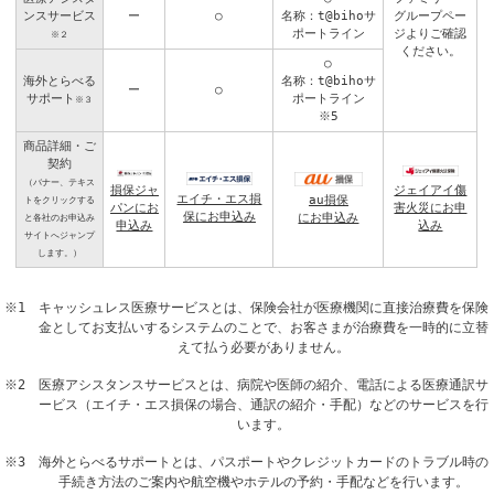
ンスサービス
ー
○
名称：t@bihoサ
グループペー
ポートライン
ジよりご確認
※２
ください。
○
海外とらべる
名称：t@bihoサ
ー
○
サポート
ポートライン
※３
※5
商品詳細・ご
契約
（バナー、テキス
損保ジャ
ジェイアイ傷
エイチ・エス損
au損保
トをクリックする
パンにお
害火災にお申
保にお申込み
にお申込み
と各社のお申込み
申込み
込み
サイトへジャンプ
します。）
※1 キャッシュレス医療サービスとは、保険会社が医療機関に直接治療費を保険
金としてお支払いするシステムのことで、お客さまが治療費を一時的に立替
えて払う必要がありません。
※2 医療アシスタンスサービスとは、病院や医師の紹介、電話による医療通訳サ
ービス（エイチ・エス損保の場合、通訳の紹介・手配）などのサービスを行
います。
※3 海外とらべるサポートとは、パスポートやクレジットカードのトラブル時の
手続き方法のご案内や航空機やホテルの予約・手配などを行います。