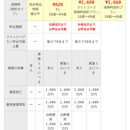
¥1,680
¥1,660
¥820
保険料
現在商品
ライトコース
保険料節約プ
（契約タイ
情報
F1
保険料節約プラン
ラン
プ）
修正中
10歳〜64歳
10歳〜49歳
18歳〜49歳
出発当日まで
出発当日まで
申込期限
ー
お申込み可能
お申込み可能
ファミリープ
ラン申込可能
ー
最大で6名まで
最大で10名まで
人数
家
族
１
家族１
家族１
本
補償の対象
人
本人
人につ
本人
人につ
人
に
き
き
つ
き
1,000
1,000
1,000
1,000
傷害死亡
ー
ー
万円
万円
万円
万円
1,000
1,000
1,000
1,000
傷害後遺障害
ー
ー
万円
万円
万円
万円
治療費
治療費
用
用
1,000
1,000
万円
万円