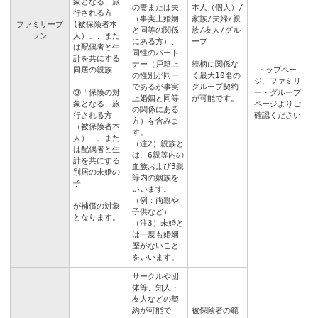
象となる、旅
の妻または夫
本人（個人）/
行される方
（事実上婚姻
家族/夫婦/親
ファミリープ
(被保険者本
と同等の関係
族/友人/グル
ラン
人）」、また
にある方）、
ープ
は配偶者と生
同性のパート
計を共にする
ナー（戸籍上
続柄に関係な
同居の親族
トップペー
の性別が同一
く最大10名の
ジ
、
ファミリ
であるが事実
グループ契約
③「保険の対
ー・グループ
上婚姻と同等
が可能です。
象となる、旅
ページ
よりご
の関係にある
行される方
確認ください
方）を含みま
（被保険者本
す。
人）」、また
（注2）親族と
は配偶者と生
は、6親等内の
計を共にする
血族および3親
別居の未婚の
等内の姻族を
子
いいます。
（例：両親や
が補償の対象
子供など）
となります。
（注3）未婚と
は一度も婚姻
歴がないこと
をいいます。
サークルや団
体等、知人・
友人などの契
約が可能で
被保険者の範