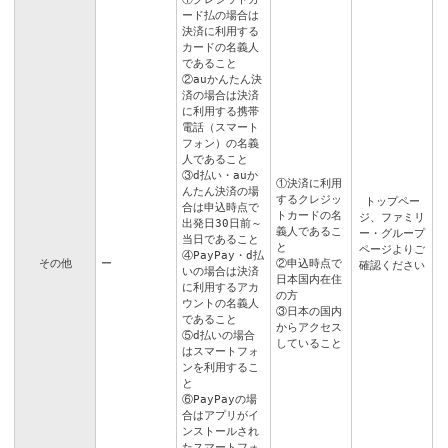
ード払の場合は
決済に利用する
カードの名義人
であること
②auかんたん決
済の場合は決済
に利用する携帯
電話（スマート
フォン）の名義
人であること
③d払い・auか
①決済に利用
んたん決済の場
するクレジッ
トップペー
合は申込時点で
トカードの名
ジ
、
ファミリ
出発日30日前～
義人であるこ
ー・グループ
当日であること
と
ページ
よりご
④PayPay・d払
その他
ー
②申込時点で
確認ください
いの場合は決済
日本国内在住
に利用するアカ
の方
ウントの名義人
③日本の国内
であること
からアクセス
⑤d払いの場合
していること
はスマートフォ
ンを利用するこ
と
⑥PayPayの場
合はアプリがイ
ンストールされ
たスマートフォ