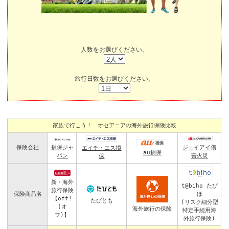
人数をお選びください。
旅行日数をお選びください。
家族で行こう！ オセアニアの海外旅行保険比較
保険会社
損保ジャ
ジェイアイ傷
エイチ・エス損
au損保
パン
害火災
保
新・海外
t@biho たび
旅行保険
ほ
保険商品名
【off!
たびとも
(リスク細分型
(オ
海外旅行の保険
特定手続用海
フ)】
外旅行保険)