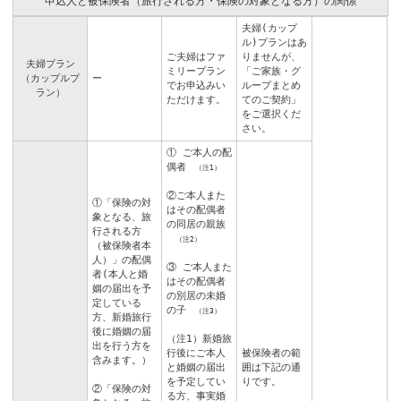
申込人と被保険者（旅行される方・保険の対象となる方）の関係
夫婦(カップ
ル)プランはあ
ご夫婦はファ
りませんが、
夫婦プラン
ミリープラン
「ご家族・グ
（カップルプ
ー
でお申込みい
ループまとめ
ラン）
ただけます。
てのご契約」
をご選択くだ
さい。
① ご本人の配
偶者
（注1）
②ご本人また
①「保険の対
はその配偶者
象となる、旅
の同居の親族
行される方
（注2）
（被保険者本
人）」の配偶
③ ご本人また
者(本人と婚
はその配偶者
姻の届出を予
の別居の未婚
定している
の子
（注3）
方、新婚旅行
後に婚姻の届
（注1）新婚旅
出を行う方を
行後にご本人
被保険者の範
含みます。）
と婚姻の届出
囲は下記の通
を予定してい
りです。
②「保険の対
る方、事実婚