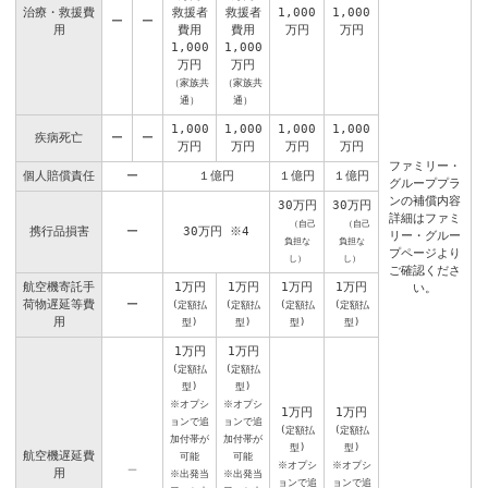
治療・救援費
救援者
救援者
1,000
1,000
ー
ー
用
費用
費用
万円
万円
1,000
1,000
万円
万円
（家族共
（家族共
通）
通）
1,000
1,000
1,000
1,000
疾病死亡
ー
ー
万円
万円
万円
万円
ファミリー・
個人賠償責任
ー
１億円
１億円
１億円
グループプラ
ンの補償内容
30万円
30万円
詳細はファミ
（自己
（自己
携行品損害
ー
30万円
※4
リー・グルー
負担な
負担な
プページより
し）
し）
ご確認くださ
航空機寄託手
1万円
1万円
1万円
1万円
い。
荷物遅延等費
ー
(定額払
(定額払
(定額払
(定額払
用
型)
型)
型)
型)
1万円
1万円
(定額払
(定額払
型)
型)
※オプシ
※オプシ
1万円
1万円
ョンで追
ョンで追
(定額払
(定額払
加付帯が
加付帯が
型)
型)
航空機遅延費
可能
可能
＿
※オプシ
※オプシ
用
※出発当
※出発当
ョンで追
ョンで追