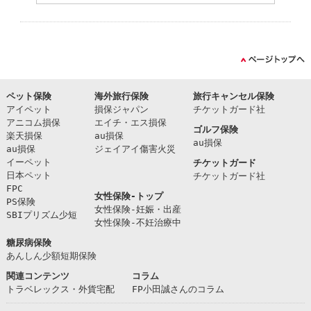
ペット保険
海外旅行保険
旅行キャンセル保険
アイペット
損保ジャパン
チケットガード社
アニコム損保
エイチ・エス損保
ゴルフ保険
楽天損保
au損保
au損保
au損保
ジェイアイ傷害火災
イーペット
チケットガード
日本ペット
チケットガード社
FPC
女性保険-トップ
PS保険
女性保険-妊娠・出産
SBIプリズム少短
女性保険-不妊治療中
糖尿病保険
あんしん少額短期保険
関連コンテンツ
コラム
トラベレックス・外貨宅配
FP小田誠さんのコラム