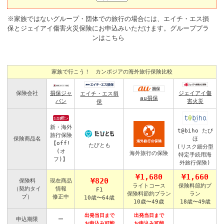
※家族ではないグループ・団体での旅行の場合には、エイチ・エス損
保とジェイアイ傷害火災保険にお申込みいただけます。
グループプラ
ンはこちら
家族で行こう！ カンボジアの海外旅行保険比較
保険会社
損保ジャ
ジェイアイ傷
エイチ・エス損
au損保
パン
害火災
保
新・海外
t@biho たび
旅行保険
ほ
保険商品名
【off!
たびとも
(リスク細分型
(オ
海外旅行の保険
特定手続用海
フ)】
外旅行保険)
¥1,680
¥1,660
¥820
保険料
現在商品
ライトコース
保険料節約プ
（契約タイ
情報
F1
保険料節約プラン
ラン
プ）
修正中
10歳〜64歳
10歳〜49歳
18歳〜49歳
出発当日まで
出発当日まで
申込期限
ー
お申込み可能
お申込み可能