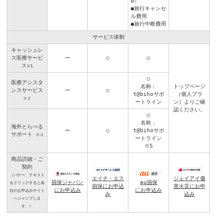
額）
●旅行キャンセ
ル費用
●旅行中断費用
サービス体制
キャッシュレ
ス医療サービ
ー
○
○
ス
※1
○
医療アシスタ
名称：
トップページ
ンスサービス
ー
○
t@bihoサポ
（個人プラ
※２
ートライン
ン）よりご確
認ください。
○
名称：
海外とらべる
ー
○
t@bihoサポ
サポート
※３
ートライン
※5
商品詳細・ご
契約
（バナー、テキスト
エイチ・エス
ジェイアイ傷
損保ジャパン
au損保
をクリックすると各
損保にお申込
害火災にお申
にお申込み
にお申込み
社のお申込みサイト
み
込み
へジャンプしま
す。）