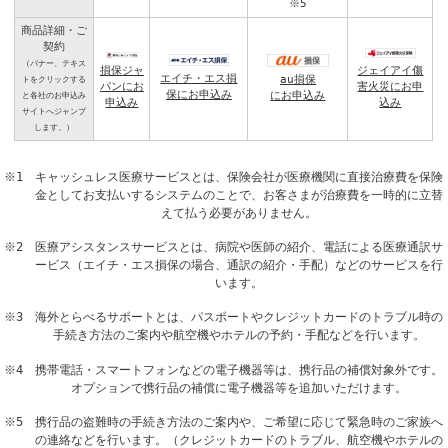
※5
商品詳細・ご
契約
（バナー、テキス
損保ジャ
ジェイアイ傷
エイチ・エス損
au損保
トをクリックする
パンにお
害火災にお申
保にお申込み
にお申込み
と各社のお申込み
申込み
込み
サイトへジャンプ
します。）
※1 キャッシュレス医療サービスとは、保険会社が医療機関に直接治療費を保険
金としてお支払いするシステムのことで、お客さまが治療費を一時的に立替
えて払う必要がありません。
※2 医療アシスタンスサービスとは、病院や医師の紹介、電話による医療通訳サ
ービス（エイチ・エス損保の場合、通訳の紹介・手配）などのサービスを行
います。
※3 海外とらべるサポートとは、パスポートやクレジットカードのトラブル時の
手続き方法のご案内や航空機やホテルの予約・手配などを行います。
※4 携帯電話・スマートフォンなどの電子機器等は、携行品の補償対象外です。
オプションで携行品の補償に電子機器等を追加いただけます。
※5 携行品の盗難時の手続き方法のご案内や、ご希望に応じて緊急時のご家族へ
の連絡などを行います。（クレジットカードのトラブル、航空機やホテルの