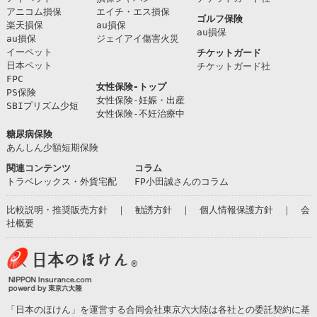
アニコム損保
エイチ・エス損保
ゴルフ保険
楽天損保
au損保
au損保
au損保
ジェイアイ傷害火災
イーペット
チケットガード
日本ペット
チケットガード社
FPC
女性保険-トップ
PS保険
女性保険-妊娠・出産
SBIプリズム少短
女性保険-不妊治療中
糖尿病保険
あんしん少額短期保険
関連コンテンツ
コラム
トラベレックス・外貨宅配
FP小田誠さんのコラム
比較説明・推奨販売方針
｜
勧誘方針
｜
個人情報保護方針
｜
会
社概要
「日本のほけん」を運営する合同会社東京六大陸は各社との委託契約に基