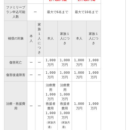
ファミリープ
ラン申込可能
ー
最大で6名まで
最大で10名まで
人数
家
族
１
家族１
家族１
本
補償の対象
人
本人
人につ
本人
人につ
人
に
き
き
つ
き
1,000
1,000
1,000
1,000
傷害死亡
ー
ー
万円
万円
万円
万円
1,000
1,000
1,000
1,000
傷害後遺障害
ー
ー
万円
万円
万円
万円
治療費
治療費
用
用
1,000
1,000
万円
万円
治療・救援費
救援者
救援者
1,000
1,000
ー
ー
用
費用
費用
万円
万円
1,000
1,000
万円
万円
（家族共
（家族共
通）
通）