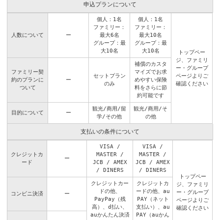
申込プランについて
個人：1名
個人：1名
ファミリー：
ファミリー：
人数について
ー
最大6名
最大10名
グループ：最
グループ：最
大10名
大10名
トップペー
ジ
、
ファミリ
補償のカスタ
ー・グループ
ファミリー契
マイズでお求
セットプラン
ページ
よりご
約のプランに
ー
めやすい保険
のみ
確認ください
ついて
料をさらに節
約可能です
観光/商用/留
観光/商用/そ
目的について
ー
学/その他
の他
支払いの条件について
VISA /
VISA /
クレジットカ
MASTER /
MASTER /
ー
ード
JCB / AMEX
JCB / AMEX
/ DINERS
/ DINERS
トップペー
クレジットカー
クレジットカ
ジ
、
ファミリ
ドの他、
ードの他、au
ー・グループ
コンビニ決済
ー
PayPay（残
PAY（ネット
ページ
よりご
高）、d払い、
支払い）、au
確認ください
auかんたん決済
PAY（auかん