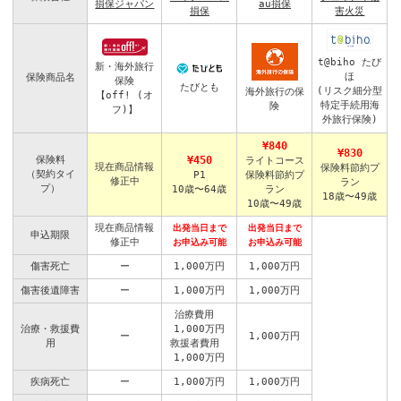
損保ジャパン
au損保
損保
害火災
t@biho たび
新・海外旅行
ほ
保険商品名
保険
たびとも
(リスク細分型
海外旅行の保
【off! (オ
特定手続用海
険
フ)】
外旅行保険)
¥840
¥830
保険料
¥450
ライトコース
現在商品情報
保険料節約プ
（契約タイ
P1
保険料節約プ
修正中
ラン
プ）
10歳〜64歳
ラン
18歳〜49歳
10歳〜49歳
現在商品情報
出発当日まで
出発当日まで
申込期限
修正中
お申込み可能
お申込み可能
傷害死亡
ー
1,000万円
1,000万円
傷害後遺障害
ー
1,000万円
1,000万円
治療費用
治療・救援費
1,000万円
ー
1,000万円
用
救援者費用
1,000万円
疾病死亡
ー
1,000万円
1,000万円