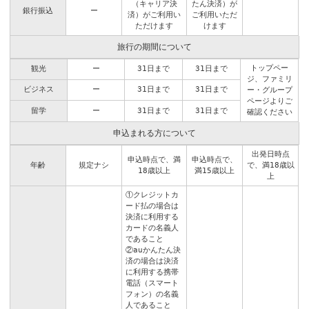
（キャリア決
たん決済）が
銀行振込
ー
済）がご利用い
ご利用いただ
ただけます
けます
旅行の期間について
トップペー
観光
ー
31日まで
31日まで
ジ
、
ファミリ
ビジネス
ー
31日まで
31日まで
ー・グループ
ページ
よりご
留学
ー
31日まで
31日まで
確認ください
申込まれる方について
出発日時点
申込時点で、満
申込時点で、
年齢
規定ナシ
で、満18歳以
18歳以上
満15歳以上
上
①クレジットカ
ード払の場合は
決済に利用する
カードの名義人
であること
②auかんたん決
済の場合は決済
に利用する携帯
電話（スマート
フォン）の名義
人であること