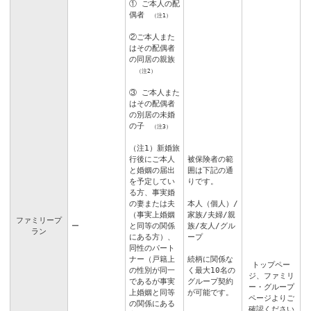
① ご本人の配
偶者
（注1）
②ご本人また
はその配偶者
の同居の親族
（注2）
③ ご本人また
はその配偶者
の別居の未婚
の子
（注3）
（注1）新婚旅
行後にご本人
被保険者の範
と婚姻の届出
囲は下記の通
を予定してい
りです。
る方、事実婚
の妻または夫
本人（個人）/
（事実上婚姻
家族/夫婦/親
ファミリープ
ー
と同等の関係
族/友人/グル
ラン
にある方）、
ープ
同性のパート
ナー（戸籍上
続柄に関係な
トップペー
の性別が同一
く最大10名の
ジ
、
ファミリ
であるが事実
グループ契約
ー・グループ
上婚姻と同等
が可能です。
ページ
よりご
の関係にある
確認ください