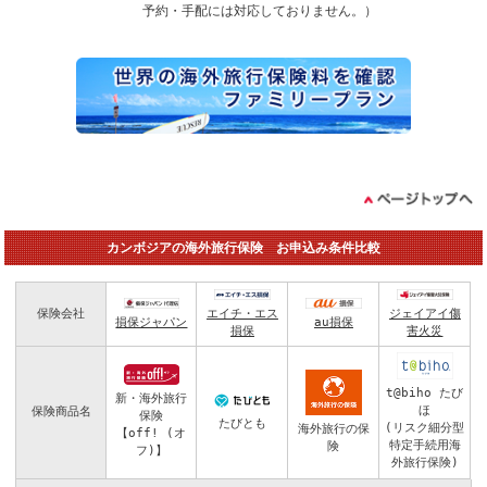
予約・手配には対応しておりません。）
カンボジアの海外旅行保険 お申込み条件比較
保険会社
エイチ・エス
ジェイアイ傷
損保ジャパン
au損保
損保
害火災
t@biho たび
新・海外旅行
ほ
保険商品名
保険
たびとも
(リスク細分型
海外旅行の保
【off! (オ
特定手続用海
険
フ)】
外旅行保険)