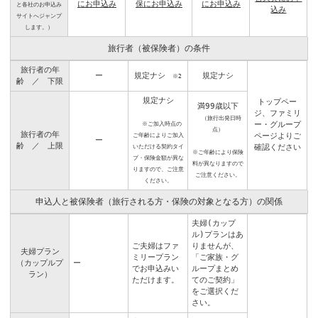
保にお申込み
にお申込み
にお申込み
と各社のお申込み
込み
サイトへジャンプ
します。）
旅行者（被保険者）の条件
旅行者の年
ー
規定ナシ
規定ナシ
※2
齢 ／ 下限
規定ナシ
トップペー
満99歳以下
ジ
、
ファミリ
（旅行出発日時
※ご加入時点の
ー・グループ
点）
旅行者の年
ご年齢によりご加入
ページ
よりご
ー
齢 ／ 上限
いただける契約タイ
確認ください
※ご年齢により保険
プ・保険金額が異な
料が異なりますので
りますので、ご注意
ご注意ください。
ください。
申込人と被保険者（旅行される方・保険の対象となる方）の関係
夫婦(カップ
ル)プランはあ
ご夫婦はファ
りませんが、
夫婦プラン
ミリープラン
「ご家族・グ
（カップルプ
ー
でお申込みい
ループまとめ
ラン）
ただけます。
てのご契約」
をご選択くだ
さい。