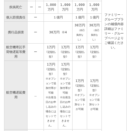
1,000
1,000
1,000
1,000
疾病死亡
ー
ー
万円
万円
万円
万円
ファミリー・
個人賠償責任
ー
１億円
１億円
１億円
グループプラ
ンの補償内容
30万円
30万円
詳細はファミ
（自己
（自己
携行品損害
ー
30万円
※4
リー・グルー
負担な
負担な
プページより
し）
し）
ご確認くださ
航空機寄託手
1万円
1万円
1万円
1万円
い。
荷物遅延等費
ー
(定額払
(定額払
(定額払
(定額払
用
型)
型)
型)
型)
1万円
1万円
(定額払
(定額払
型)
型)
※オプシ
※オプシ
1万円
1万円
ョンで追
ョンで追
(定額払
(定額払
加付帯が
加付帯が
型)
型)
航空機遅延費
可能
可能
＿
※オプシ
※オプシ
用
※出発当
※出発当
ョンで追
ョンで追
日のお申
日のお申
加セット
加セット
し込みの
し込みの
が可能
が可能
場合には
場合には
セットで
セットで
きませ
きませ
ん。
ん。