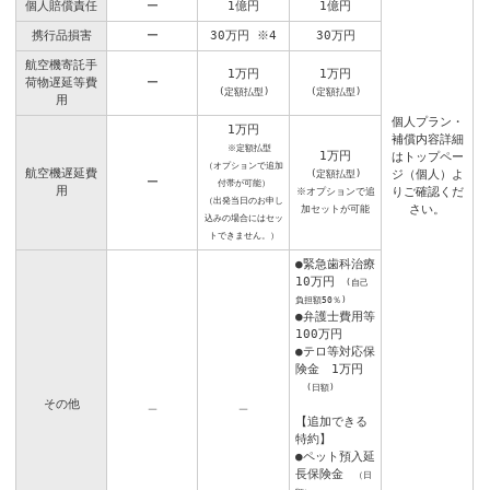
個人賠償責任
ー
1億円
1億円
携行品損害
ー
30万円
※4
30万円
航空機寄託手
1万円
1万円
荷物遅延等費
ー
(定額払型)
(定額払型)
用
個人プラン・
1万円
補償内容詳細
※定額払型
1万円
はトップペー
（オプションで追加
航空機遅延費
ジ（個人）よ
(定額払型)
ー
付帯が可能）
用
りご確認くだ
※オプションで追
（出発当日のお申し
さい。
加セットが可能
込みの場合にはセッ
トできません。）
●緊急歯科治療
10万円
(自己
負担額50％)
●弁護士費用等
100万円
●テロ等対応保
険金 1万円
(日額)
その他
＿
＿
【追加できる
特約】
●ペット預入延
長保険金
（日