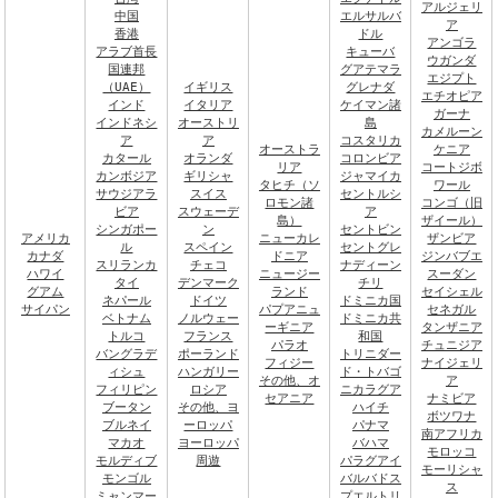
アルジェリ
中国
エルサルバ
ア
香港
ドル
アンゴラ
アラブ首長
キューバ
ウガンダ
国連邦
グアテマラ
エジプト
（UAE）
イギリス
グレナダ
エチオピア
インド
イタリア
ケイマン諸
ガーナ
インドネシ
オーストリ
島
カメルーン
ア
ア
コスタリカ
オーストラ
ケニア
カタール
オランダ
コロンビア
リア
コートジボ
カンボジア
ギリシャ
ジャマイカ
タヒチ（ソ
ワール
サウジアラ
スイス
セントルシ
ロモン諸
コンゴ（旧
ビア
スウェーデ
ア
島）
ザイール）
シンガポー
ン
セントビン
アメリカ
ニューカレ
ザンビア
ル
スペイン
セントグレ
カナダ
ドニア
ジンバブエ
スリランカ
チェコ
ナディーン
ハワイ
ニュージー
スーダン
タイ
デンマーク
チリ
グアム
ランド
セイシェル
ネパール
ドイツ
ドミニカ国
サイパン
パプアニュ
セネガル
ベトナム
ノルウェー
ドミニカ共
ーギニア
タンザニア
トルコ
フランス
和国
パラオ
チュニジア
バングラデ
ポーランド
トリニダー
フィジー
ナイジェリ
ィシュ
ハンガリー
ド・トバゴ
その他、オ
ア
フィリピン
ロシア
ニカラグア
セアニア
ナミビア
ブータン
その他、ヨ
ハイチ
ボツワナ
ブルネイ
ーロッパ
パナマ
南アフリカ
マカオ
ヨーロッパ
バハマ
モロッコ
モルディブ
周遊
パラグアイ
モーリシャ
モンゴル
バルバドス
ス
ミャンマー
プエルトリ