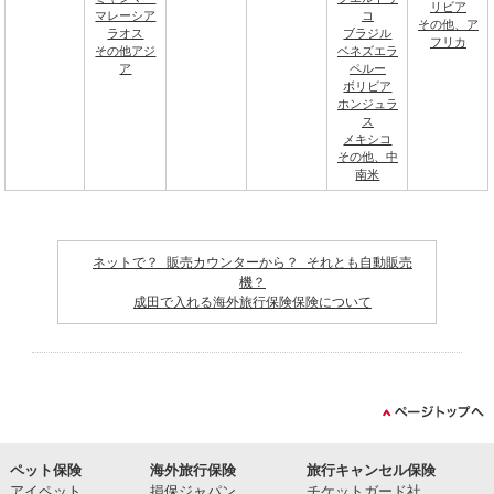
リビア
マレーシア
コ
その他、ア
ラオス
ブラジル
フリカ
その他アジ
ベネズエラ
ア
ペルー
ボリビア
ホンジュラ
ス
メキシコ
その他、中
南米
ネットで？ 販売カウンターから？ それとも自動販売
機？
成田で入れる海外旅行保険保険について
ペット保険
海外旅行保険
旅行キャンセル保険
アイペット
損保ジャパン
チケットガード社