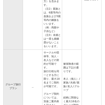
方）を含みま
す。
（注2）親族と
は、6親等内の
血族および3親
等内の姻族を
いいます。
（例：両親や
子供など）
（注3）未婚と
は一度も婚姻
歴がないこと
をいいます。
サークルや団
体等、知人・
友人などの契
約が可能で
被保険者の範
す。
囲は下記の通
旅行行程を同
りです。
一とする方に
限り、最大10
本人（個人）/
名までご契約
家族/夫婦/親
グループ旅行
＿
が可能です。
族/友人/グル
プラン
ープ
グループ契約
については、
続柄に関係な
別途ご案内表
く最大10名の