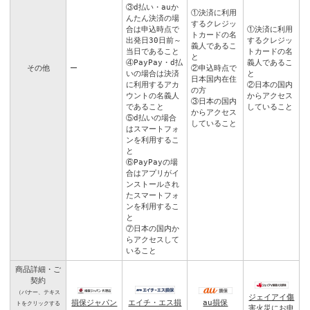
③d払い・auか
①決済に利用
んたん決済の場
するクレジッ
合は申込時点で
①決済に利用
トカードの名
出発日30日前～
するクレジッ
義人であるこ
当日であること
トカードの名
と
④PayPay・d払
義人であるこ
その他
ー
②申込時点で
いの場合は決済
と
日本国内在住
に利用するアカ
②日本の国内
の方
ウントの名義人
からアクセス
③日本の国内
であること
していること
からアクセス
⑤d払いの場合
していること
はスマートフォ
ンを利用するこ
と
⑥PayPayの場
合はアプリがイ
ンストールされ
たスマートフォ
ンを利用するこ
と
⑦日本の国内か
らアクセスして
いること
商品詳細・ご
契約
（バナー、テキス
ジェイアイ傷
エイチ・エス損
損保ジャパン
au損保
トをクリックする
害火災にお申