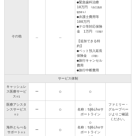
●緊急歯科治療
10万円
(自己負担
額50％)
●弁護士費用等
100万円
●テロ等対応保険
金 1万円
(日額)
その他
＿
＿
【追加できる特
約】
●ペット預入延長
保険金
（日額）
●旅行キャンセル
費用
●旅行中断費用
サービス体制
キャッシュレ
ス医療サービ
ー
○
○
ス
※1
医療アシスタ
○
ファミリー・
ンスサービス
ー
○
名称：t@bihoサ
グループペー
ポートライン
ジよりご確認
※２
ください。
○
海外とらべる
名称：t@bihoサ
ー
○
サポート
ポートライン
※３