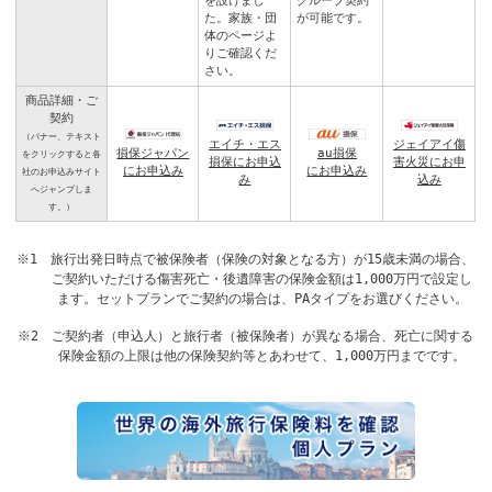
を設けまし
グループ契約
た。
家族・団
が可能です。
体のページ
よ
りご確認くだ
さい。
商品詳細・ご
契約
（バナー、テキスト
エイチ・エス
ジェイアイ傷
損保ジャパン
au損保
をクリックすると各
損保にお申込
害火災にお申
にお申込み
にお申込み
社のお申込みサイト
み
込み
へジャンプしま
す。）
※1 旅行出発日時点で被保険者（保険の対象となる方）が15歳未満の場合、
ご契約いただける傷害死亡・後遺障害の保険金額は1,000万円で設定し
ます。セットプランでご契約の場合は、PAタイプをお選びください。
※2 ご契約者（申込人）と旅行者（被保険者）が異なる場合、死亡に関する
保険金額の上限は他の保険契約等とあわせて、1,000万円までです。