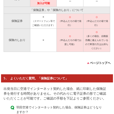
ー
ー
加入が可能
「保険証券」や「保険のしおり」について
×
◯
◯
保険証券
（スマートフォン等で
（申込んだその場で発
（申込んだその場で発
ご確認いただけます）
行）
行）
◯
◯
（多くの場合、自動販
保険のしおり
×
（申込んだその場でお
売機に備えられている
渡し可能）
ので希望の方はお持ち
ください）
5. よくいただく質問。「保険証券について」
出発当日に空港でインターネット契約した場合、紙に印刷した保険証
券を発行する時間がありません。その代わりに電子証券の形でご確認
いただくことが可能です。ご確認の手順を下記よりご参照ください。
羽田空港でインターネット契約した場合、保険証券はどうなり
ますか？