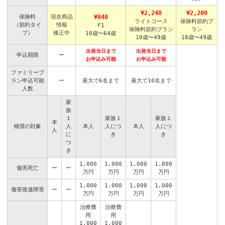
¥2,240
¥2,200
保険料
現在商品
¥840
ライトコース
保険料節約プ
（契約タイ
情報
F1
保険料節約プラン
ラン
プ）
修正中
10歳〜64歳
10歳〜49歳
18歳〜49歳
出発当日まで
出発当日まで
申込期限
ー
お申込み可能
お申込み可能
ファミリープ
ラン申込可能
ー
最大で6名まで
最大で10名まで
人数
家
族
１
家族１
家族１
本
補償の対象
人
本人
人につ
本人
人につ
人
に
き
き
つ
き
1,000
1,000
1,000
1,000
傷害死亡
ー
ー
万円
万円
万円
万円
1,000
1,000
1,000
1,000
傷害後遺障害
ー
ー
万円
万円
万円
万円
治療費
治療費
用
用
1,000
1,000