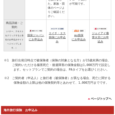
た。
家族・団
が可能です。
体のページ
よ
りご確認くだ
さい。
商品詳細・ご
契約
（バナー、テキスト
エイチ・エス
ジェイアイ傷
損保ジャパン
au損保
をクリックすると各
損保にお申込
害火災にお申
にお申込み
にお申込み
社のお申込みサイト
み
込み
へジャンプしま
す。）
※1 旅行出発日時点で被保険者（保険の対象となる方）が15歳未満の場合、
ご契約いただける傷害死亡・後遺障害の保険金額は1,000万円で設定し
ます。セットプランでご契約の場合は、PAタイプをお選びください。
※2 ご契約者（申込人）と旅行者（被保険者）が異なる場合、死亡に関する
保険金額の上限は他の保険契約等とあわせて、1,000万円までです。
海外旅行保険 お申込み