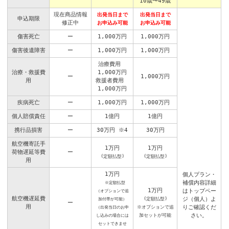
10歳〜49歳
現在商品情報
出発当日まで
出発当日まで
申込期限
修正中
お申込み可能
お申込み可能
傷害死亡
ー
1,000万円
1,000万円
傷害後遺障害
ー
1,000万円
1,000万円
治療費用
治療・救援費
1,000万円
ー
1,000万円
用
救援者費用
1,000万円
疾病死亡
ー
1,000万円
1,000万円
個人賠償責任
ー
1億円
1億円
携行品損害
ー
30万円
※4
30万円
航空機寄託手
1万円
1万円
荷物遅延等費
ー
(定額払型)
(定額払型)
用
1万円
個人プラン・
補償内容詳細
※定額払型
1万円
はトップペー
（オプションで追
航空機遅延費
ジ（個人）よ
加付帯が可能）
(定額払型)
ー
用
りご確認くだ
（出発当日のお申
※オプションで追
さい。
し込みの場合には
加セットが可能
セットできませ