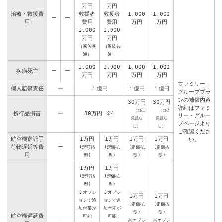
万円
万円
治療・救援費
救援者
救援者
1,000
1,000
ー
ー
用
費用
費用
万円
万円
1,000
1,000
万円
万円
（家族共
（家族共
通）
通）
1,000
1,000
1,000
1,000
疾病死亡
ー
ー
万円
万円
万円
万円
ファミリー・
個人賠償責任
ー
１億円
１億円
１億円
グループプラ
ンの補償内容
30万円
30万円
詳細はファミ
（自己
（自己
携行品損害
ー
30万円
※4
リー・グルー
負担な
負担な
プページより
し）
し）
ご確認くださ
航空機寄託手
1万円
1万円
1万円
1万円
い。
荷物遅延等費
ー
(定額払
(定額払
(定額払
(定額払
用
型)
型)
型)
型)
1万円
1万円
(定額払
(定額払
型)
型)
※オプシ
※オプシ
1万円
1万円
ョンで追
ョンで追
(定額払
(定額払
加付帯が
加付帯が
型)
型)
航空機遅延費
可能
可能
＿
※オプシ
※オプシ