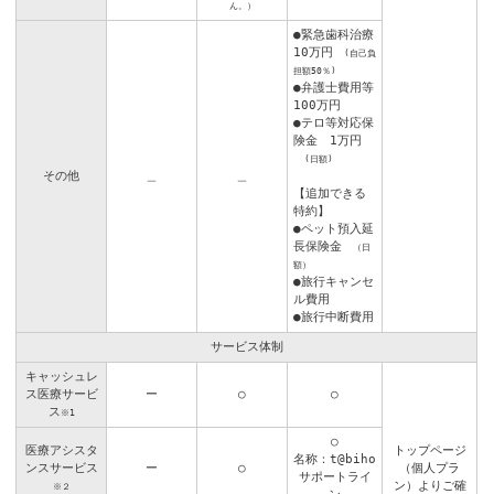
ん。）
●緊急歯科治療
10万円
(自己負
担額50％)
●弁護士費用等
100万円
●テロ等対応保
険金 1万円
(日額)
その他
＿
＿
【追加できる
特約】
●ペット預入延
長保険金
（日
額）
●旅行キャンセ
ル費用
●旅行中断費用
サービス体制
キャッシュレ
ス医療サービ
ー
○
○
ス
※1
○
医療アシスタ
トップページ
名称：t@biho
ンスサービス
ー
○
（個人プラ
サポートライ
ン）よりご確
※２