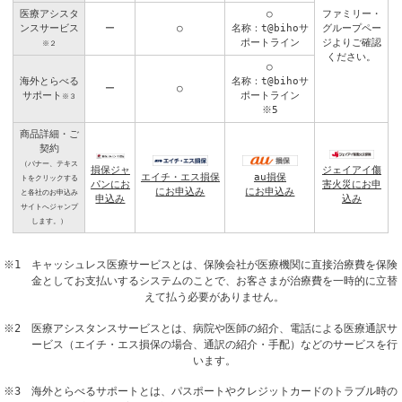
医療アシスタ
○
ファミリー・
ンスサービス
ー
○
名称：t@bihoサ
グループペー
ポートライン
ジよりご確認
※２
ください。
○
海外とらべる
名称：t@bihoサ
ー
○
サポート
ポートライン
※３
※5
商品詳細・ご
契約
（バナー、テキス
損保ジャ
ジェイアイ傷
エイチ・エス損保
au損保
トをクリックする
パンにお
害火災にお申
にお申込み
にお申込み
と各社のお申込み
申込み
込み
サイトへジャンプ
します。）
※1 キャッシュレス医療サービスとは、保険会社が医療機関に直接治療費を保険
金としてお支払いするシステムのことで、お客さまが治療費を一時的に立替
えて払う必要がありません。
※2 医療アシスタンスサービスとは、病院や医師の紹介、電話による医療通訳サ
ービス（エイチ・エス損保の場合、通訳の紹介・手配）などのサービスを行
います。
※3 海外とらべるサポートとは、パスポートやクレジットカードのトラブル時の