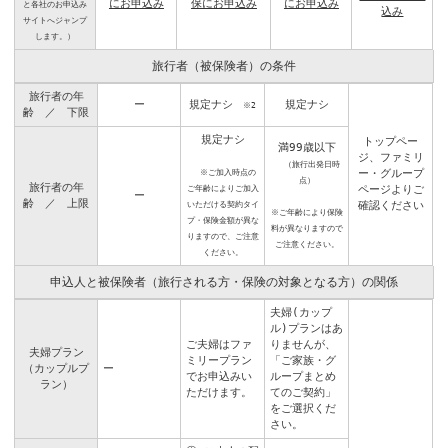
保にお申込み
にお申込み
にお申込み
と各社のお申込み
込み
サイトへジャンプ
します。）
旅行者（被保険者）の条件
旅行者の年
ー
規定ナシ
規定ナシ
※2
齢 ／ 下限
規定ナシ
トップペー
満99歳以下
ジ
、
ファミリ
（旅行出発日時
※ご加入時点の
ー・グループ
点）
旅行者の年
ご年齢によりご加入
ページ
よりご
ー
齢 ／ 上限
いただける契約タイ
確認ください
※ご年齢により保険
プ・保険金額が異な
料が異なりますので
りますので、ご注意
ご注意ください。
ください。
申込人と被保険者（旅行される方・保険の対象となる方）の関係
夫婦(カップ
ル)プランはあ
ご夫婦はファ
りませんが、
夫婦プラン
ミリープラン
「ご家族・グ
（カップルプ
ー
でお申込みい
ループまとめ
ラン）
ただけます。
てのご契約」
をご選択くだ
さい。