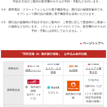
手続き方法のご案内や航空機やホテルの予約・手配などを行います。
※4 携帯電話・スマートフォンなどの電子機器等は、携行品の補償対象外です。
オプションで携行品の補償に電子機器等を追加いただけます。
※5 携行品の盗難時の手続き方法のご案内や、ご希望に応じて緊急時のご家族へ
の連絡などを行います。（クレジットカードのトラブル、航空機やホテルの
予約・手配には対応しておりません。）
「羽田空港 de 海外旅行保険」 お申込み条件比較
保険会社
エイチ・エス
ジェイアイ傷
損保ジャパン
au損保
損保
害火災
t@biho たび
新・海外旅行
ほ
保険商品名
保険
たびとも
(リスク細分型
海外旅行の保
【off! (オ
特定手続用海
険
フ)】
外旅行保険)