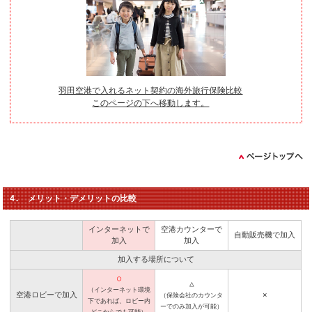
羽田空港で入れるネット契約の海外旅行保険比較
このページの下へ移動します。
4. メリット・デメリットの比較
インターネットで
空港カウンターで
自動販売機で加入
加入
加入
加入する場所について
◯
△
（インターネット環境
空港ロビーで加入
×
（保険会社のカウンタ
下であれば、ロビー内
ーでのみ加入が可能）
どこからでも可能）