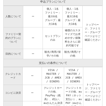
申込プランについて
個人：1名
個人：1名
ファミリー：
ファミリー：
人数について
ー
最大6名
最大10名
グループ：最
グループ：最
大10名
大10名
トップペー
ジ
、
ファミリ
補償のカスタ
ー・グループ
ファミリー契
マイズでお求
セットプラン
ページ
よりご
約のプランに
ー
めやすい保険
のみ
確認ください
ついて
料をさらに節
約可能です
観光/商用/留
観光/商用/そ
目的について
ー
学/その他
の他
支払いの条件について
VISA /
VISA /
クレジットカ
MASTER /
MASTER /
ー
ード
JCB / AMEX
JCB / AMEX
/ DINERS
/ DINERS
トップペー
クレジットカー
クレジットカ
ジ
、
ファミリ
ドの他、
ードの他、au
ー・グループ
コンビニ決済
ー
PayPay（残
PAY（ネット
ページ
よりご
高）、d払い、
支払い）、au
確認ください
auかんたん決済
PAY（auかん