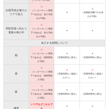
◯
△
出国手続き後のエ
（インターネット環境
×
（自動販売機でのみ加
リアで加入
下であれば、加入手続
入が可能）
きが可能）
◯
羽田空港へ向かう
（インターネット環境
×
×
電車や車の中
下であれば、加入手続
きが可能）
加入する時間について
◯
×
×
（インターネット環境
朝
下であれば、24時間加
（営業時間内に限る）
（営業時間内に限る）
入可能）
◯
◯
◯
（インターネット環境
昼
（営業時間をご確認く
（営業時間をご確認く
下であれば、24時間加
ださい）
ださい）
入可能）
◯
×
×
（インターネット環境
夜
下であれば、24時間加
（営業時間内に限る）
（営業時間内に限る）
入可能）
いつでもどこからで
×
×
備考
も