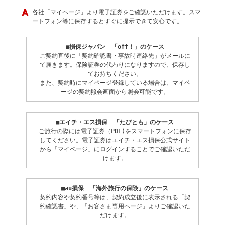
各社「マイページ」より電子証券をご確認いただけます。スマ
ートフォン等に保存するとすぐに提示できて安心です。
■損保ジャパン 「off！」のケース
ご契約直後に「契約確認書・事故時連絡先」がメールに
て届きます。保険証券の代わりになりますので、保存し
てお持ちください。
また、契約時にマイページ登録している場合は、マイペ
ージの契約照会画面から照会可能です。
■エイチ・エス損保 「たびとも」のケース
ご旅行の際には電子証券（PDF)をスマートフォンに保存
してください。電子証券はエイチ・エス損保公式サイト
から「マイページ」にログインすることでご確認いただ
けます。
■au損保 「海外旅行の保険」のケース
契約内容や契約番号等は、契約成立後に表示される「契
約確認書」や、「お客さま専用ページ」よりご確認いた
だけます。