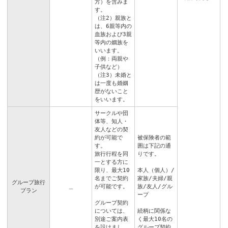
方）を含みま
す。
（注2）親族と
は、6親等内の
血族および3親
等内の姻族を
いいます。
（例：両親や
子供など）
（注3）未婚と
は一度も婚姻
歴がないこと
をいいます。
サークルや団
体等、知人・
友人などの契
約が可能で
被保険者の範
す。
囲は下記の通
旅行行程を同
りです。
一とする方に
限り、最大10
本人（個人）/
名までご契約
家族/夫婦/親
グループ旅行
＿
が可能です。
族/友人/グル
プラン
ープ
グループ契約
については、
続柄に関係な
別途ご案内表
く最大10名の
を設けまし
グループ契約