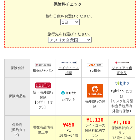
保険料チェック
旅行日数をお選びください。
旅行先をお選びください。
保険会社
エイチ・エス
ジェイアイ傷
損保ジャパン
au損保
損保
害火災
t@biho たび
新・海外旅行
保険商品名
ほ
保険
たびとも
(リスク細分型
海外旅行の保
【off! (オ
特定手続用海
険
フ)】
外旅行保険)
¥1,120
¥1,100
¥450
保険料
ライトコース
現在商品情報
保険料節約プ
（契約タイ
P1
保険料節約プ
修正中
ラン
プ）
10歳〜64歳
ラン
18歳〜49歳