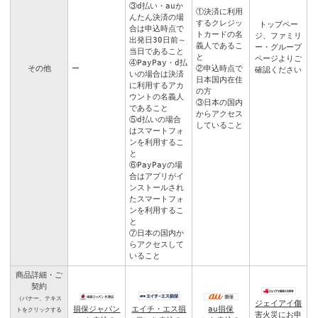
③d払い・auか
①決済に利用
んたん決済の場
するクレジッ
トップペー
合は申込時点で
トカードの名
ジ
、
ファミリ
出発日30日前～
義人であるこ
ー・グループ
当日であること
と
ページ
よりご
④PayPay・d払
その他
ー
②申込時点で
確認ください
いの場合は決済
日本国内在住
に利用するアカ
の方
ウントの名義人
③日本の国内
であること
からアクセス
⑤d払いの場合
していること
はスマートフォ
ンを利用するこ
と
⑥PayPayの場
合はアプリがイ
ンストールされ
たスマートフォ
ンを利用するこ
と
⑦日本の国内か
らアクセスして
いること
商品詳細・ご
契約
（バナー、テキス
ジェイアイ傷
エイチ・エス損
損保ジャパン
au損保
トをクリックする
害火災にお申