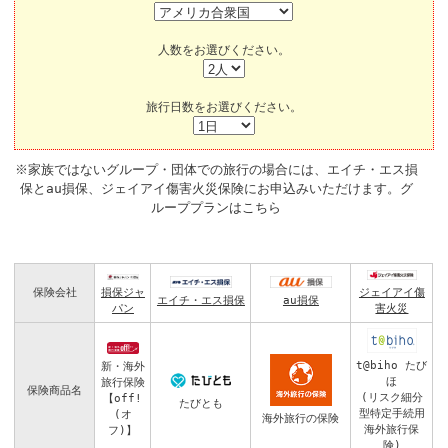
人数をお選びください。
旅行日数をお選びください。
※家族ではないグループ・団体での旅行の場合には、エイチ・エス損
保とau損保、ジェイアイ傷害火災保険にお申込みいただけます。
グ
ループプランはこちら
保険会社
損保ジャ
ジェイアイ傷
エイチ・エス損保
au損保
パン
害火災
t@biho たび
新・海外
ほ
旅行保険
保険商品名
(リスク細分
【off!
たびとも
型特定手続用
(オ
海外旅行の保険
海外旅行保
フ)】
険)