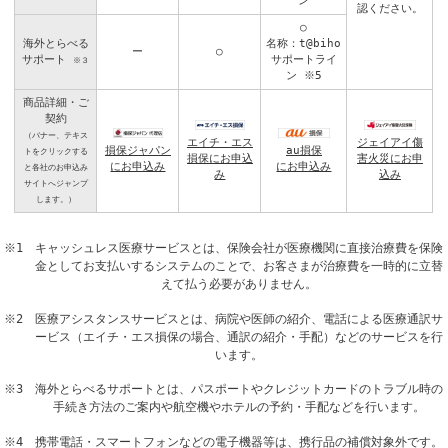
ン
認ください。
○
海外とらべる
名称：t@biho
ー
○
サポート
サポートライ
※３
ン
※5
商品詳細・ご
契約
（バナー、テキス
エイチ・エス
ジェイアイ傷
損保ジャパン
au損保
トをクリックする
損保にお申込
害火災にお申
にお申込み
にお申込み
と各社のお申込み
み
込み
サイトへジャンプ
します。）
※1 キャッシュレス医療サービスとは、保険会社が医療機関に直接治療費を保険
金としてお支払いするシステムのことで、お客さまが治療費を一時的に立替
えて払う必要がありません。
※2 医療アシスタンスサービスとは、病院や医師の紹介、電話による医療通訳サ
ービス（エイチ・エス損保の場合、通訳の紹介・手配）などのサービスを行
います。
※3 海外とらべるサポートとは、パスポートやクレジットカードのトラブル時の
手続き方法のご案内や航空機やホテルの予約・手配などを行います。
※4 携帯電話・スマートフォンなどの電子機器等は、携行品の補償対象外です。