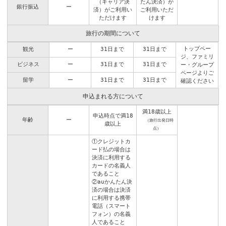
（キャリア決
たん決済）が
銀行振込
ー
済）がご利用い
ご利用いただ
ただけます
けます
旅行の期間について
トップペー
観光
ー
31日まで
31日まで
ジ
、
ファミリ
ビジネス
ー
31日まで
31日まで
ー・グループ
ページ
よりご
留学
ー
31日まで
31日まで
確認ください
申込まれる方について
満18歳以上
申込時点で満18
年齢
ー
（旅行出発日時
歳以上
点）
①クレジットカ
ード払の場合は
決済に利用する
カードの名義人
であること
②auかんたん決
済の場合は決済
に利用する携帯
電話（スマート
フォン）の名義
人であること