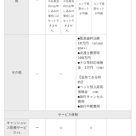
用
※出発当
※出発当
ョンで追
ョンで追
日のお申
日のお申
加セット
加セット
し込みの
し込みの
が可能
が可能
場合には
場合には
セットで
セットで
きませ
きませ
ん。
ん。
●緊急歯科治療
10万円
(自己負担
額50％)
●弁護士費用等
100万円
●テロ等対応保険
金 1万円
(日額)
その他
＿
＿
【追加できる特
約】
●ペット預入延長
保険金
（日額）
●旅行キャンセル
費用
●旅行中断費用
サービス体制
キャッシュレ
ス医療サービ
ー
○
○
ス
※1