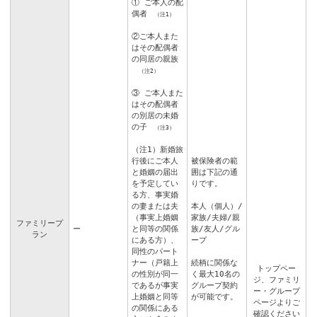
① ご本人の配
偶者
（注1）
②ご本人また
はその配偶者
の同居の親族
（注2）
③ ご本人また
はその配偶者
の別居の未婚
の子
（注3）
（注1）新婚旅
行後にご本人
被保険者の範
と婚姻の届出
囲は下記の通
を予定してい
りです。
る方、事実婚
の妻または夫
本人（個人）/
（事実上婚姻
家族/夫婦/親
ファミリープ
ー
と同等の関係
族/友人/グル
ラン
にある方）、
ープ
同性のパート
ナー（戸籍上
続柄に関係な
トップペー
の性別が同一
く最大10名の
ジ
、
ファミリ
であるが事実
グループ契約
ー・グループ
上婚姻と同等
が可能です。
ページ
よりご
の関係にある
確認ください