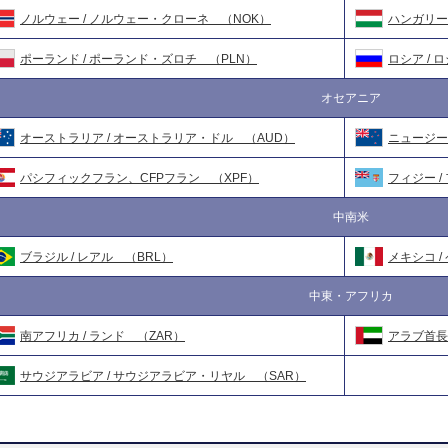
ノルウェー / ノルウェー・クローネ （NOK）
ハンガリー 
ポーランド / ポーランド・ズロチ （PLN）
ロシア /
オセアニア
オーストラリア / オーストラリア・ドル （AUD）
ニュージー
パシフィックフラン、CFPフラン （XPF）
フィジー /
中南米
ブラジル / レアル （BRL）
メキシコ /
中東・アフリカ
南アフリカ / ランド （ZAR）
アラブ首長
サウジアラビア / サウジアラビア・リヤル （SAR）