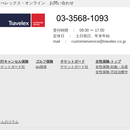
ラべレックス・オンライン お問い合わせ
受付時間 ： 09:00 〜 17:00
定休日 ： 土日祝日、年末年始
mail ： customerservice@travelex.co.jp
旅行キャンセル保険
ゴルフ保険
チケットガード
女性保険-トップ
チケットガード社
au損保
チケットガード社
女性保険-妊娠・出産
女性保険-不妊治療中
さんのコラム