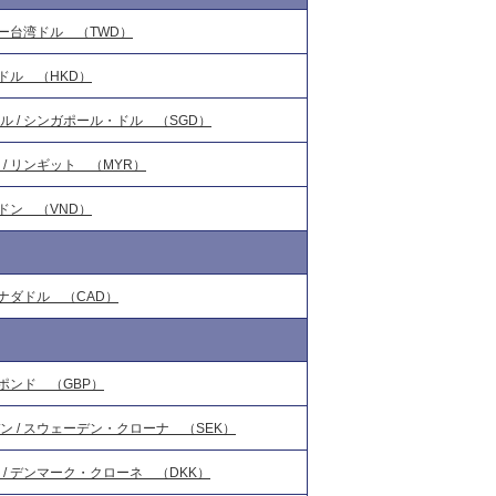
ュー台湾ドル （TWD）
港ドル （HKD）
ル / シンガポール・ドル （SGD）
 / リンギット （MYR）
 ドン （VND）
カナダドル （CAD）
 ポンド （GBP）
ン / スウェーデン・クローナ （SEK）
 / デンマーク・クローネ （DKK）