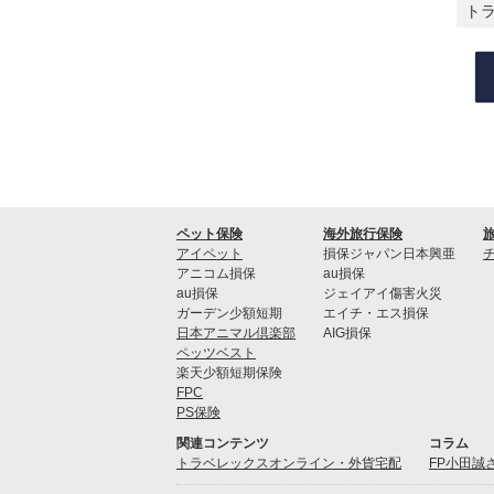
ト
ペット保険
海外旅行保険
アイペット
損保ジャパン日本興亜
アニコム損保
au損保
au損保
ジェイアイ傷害火災
ガーデン少額短期
エイチ・エス損保
日本アニマル倶楽部
AIG損保
ペッツベスト
楽天少額短期保険
FPC
PS保険
関連コンテンツ
コラム
トラベレックスオンライン・外貨宅配
FP小田誠