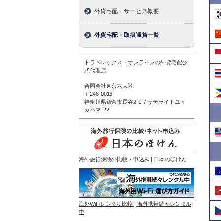
外貨宅配・サービス概要
外貨宅配・取扱通貨一覧
トラベレックス・オンラインの外貨宅配公
式代理店
合同会社東京六大陸
〒248-0016
神奈川県鎌倉市長谷2-1-7 サテライトユイ
ガハマ R2
海外旅行保険の比較・申込み | 日本のほけん
海外WiFiレンタル比較 | 海外携帯続々レンタル
中