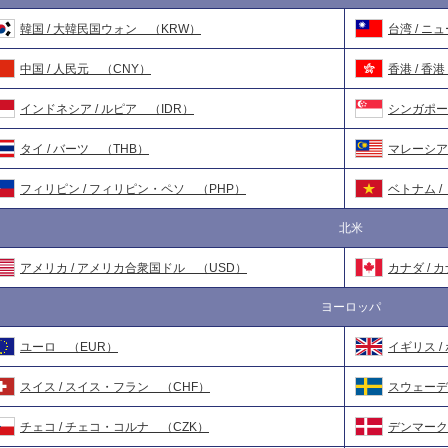
韓国 / 大韓民国ウォン （KRW）
台湾 / ニ
中国 / 人民元 （CNY）
香港 / 香
インドネシア / ルピア （IDR）
シンガポー
タイ / バーツ （THB）
マレーシア
フィリピン / フィリピン・ペソ （PHP）
ベトナム /
北米
アメリカ / アメリカ合衆国ドル （USD）
カナダ / 
ヨーロッパ
ユーロ （EUR）
イギリス /
スイス / スイス・フラン （CHF）
スウェーデ
チェコ / チェコ・コルナ （CZK）
デンマーク