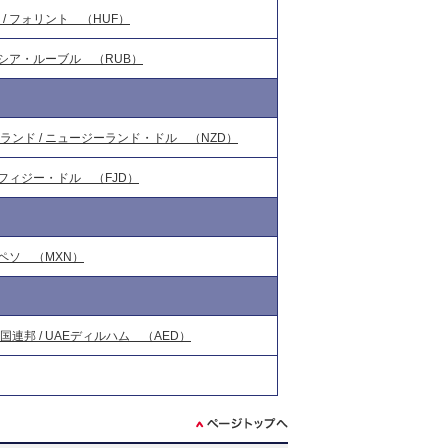
/ フォリント （HUF）
 ロシア・ルーブル （RUB）
ランド / ニュージーランド・ドル （NZD）
 フィジー・ドル （FJD）
 ペソ （MXN）
国連邦 / UAEディルハム （AED）