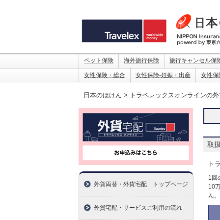
ペット保険
海外旅行保険
旅行キャンセル保
女性保険・総合
女性保険-妊娠・出産
女性保
日本のほけん
>
トラベレックスオンラインの外
取
ト
1回
外貨両替・外貨宅配 トップページ
10
ん。
外貨宅配・サービスご利用の流れ